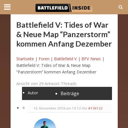
Battlefield V: Tides of War
& Neue Map “Panzerstorm”
kommen Anfang Dezember
Startseite
|
Foren
|
Battlefield V
|
BFV News
|
Battlefield V: Tides of War & Neue Map
“Panzerstorm” kommen Anfang Dezember
Ansicht von 29 Antwort-Threads
Autor
Beiträge
16. November 2018 um 19:12 Uhr
#136122