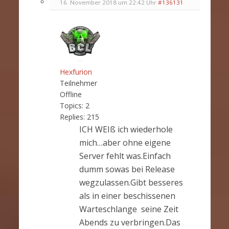
16. November 2018 um 22:42 Uhr
#136131
Hexfurion
Teilnehmer
Offline
Topics:
2
Replies:
215
ICH WEIß ich wiederhole
mich…aber ohne eigene
Server fehlt was.Einfach
dumm sowas bei Release
wegzulassen.Gibt besseres
als in einer beschissenen
Warteschlange seine Zeit
Abends zu verbringen.Das