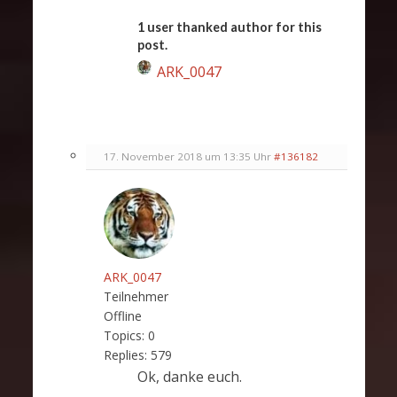
1 user thanked author for this
post.
ARK_0047
17. November 2018 um 13:35 Uhr
#136182
ARK_0047
Teilnehmer
Offline
Topics:
0
Replies:
579
Ok, danke euch.