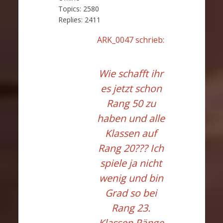
Topics:
2580
Replies:
2411
ARK_0047 schrieb:
Wie schafft ihr
es jetzt schon
Rang 50 zu
haben und alle
Klassen auf
Rang 20??? Ich
spiele ja nicht
wenig und bin
Grad so bei
Rang 23.
Klassen Ränge