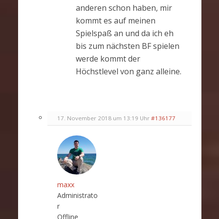
anderen schon haben, mir
kommt es auf meinen
Spielspaß an und da ich eh
bis zum nächsten BF spielen
werde kommt der
Höchstlevel von ganz alleine.
17. November 2018 um 13:19 Uhr
#136177
maxx
Administrato
r
Offline