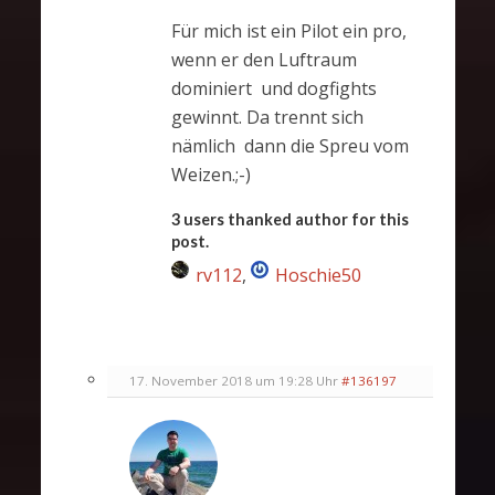
Für mich ist ein Pilot ein pro,
wenn er den Luftraum
dominiert und dogfights
gewinnt. Da trennt sich
nämlich dann die Spreu vom
Weizen.;-)
3 users thanked author for this
post.
rv112
,
Hoschie50
17. November 2018 um 19:28 Uhr
#136197