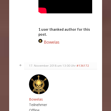
1 user thanked author for this
post.
Bowelas
17. November 2018 um 13:00 Uhr
#136172
Bowelas
Teilnehmer
Offline