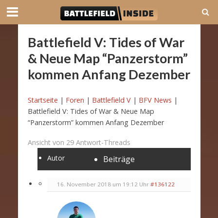
Battlefield V: Tides of War
& Neue Map “Panzerstorm”
kommen Anfang Dezember
Startseite
|
Foren
|
Battlefield V
|
BFV News
|
Battlefield V: Tides of War & Neue Map
“Panzerstorm” kommen Anfang Dezember
Ansicht von 29 Antwort-Threads
Autor
Beiträge
16. November 2018 um 19:12 Uhr
#136122