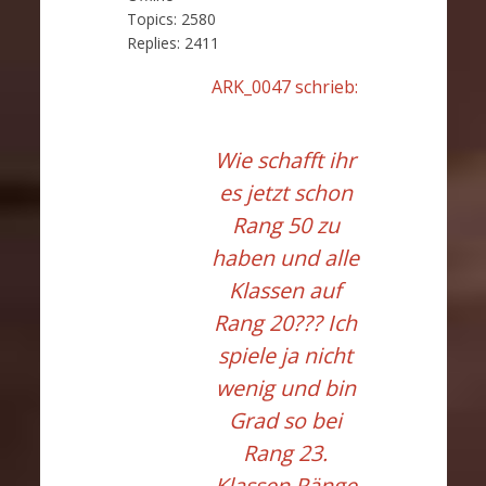
Topics:
2580
Replies:
2411
ARK_0047 schrieb:
Wie schafft ihr
es jetzt schon
Rang 50 zu
haben und alle
Klassen auf
Rang 20??? Ich
spiele ja nicht
wenig und bin
Grad so bei
Rang 23.
Klassen Ränge