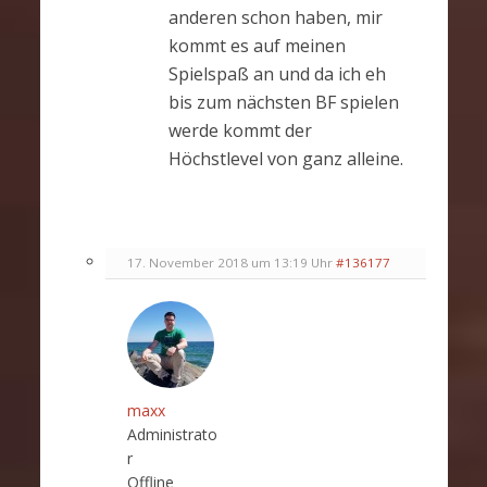
anderen schon haben, mir
kommt es auf meinen
Spielspaß an und da ich eh
bis zum nächsten BF spielen
werde kommt der
Höchstlevel von ganz alleine.
17. November 2018 um 13:19 Uhr
#136177
maxx
Administrato
r
Offline