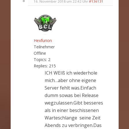
16. November 2018 um 22:42 Uhr
#136131
Hexfurion
Teilnehmer
Offline
Topics:
2
Replies:
215
ICH WEIß ich wiederhole
mich…aber ohne eigene
Server fehlt was.Einfach
dumm sowas bei Release
wegzulassen.Gibt besseres
als in einer beschissenen
Warteschlange seine Zeit
Abends zu verbringen.Das