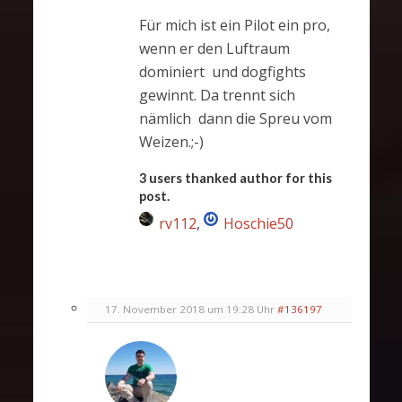
Für mich ist ein Pilot ein pro,
wenn er den Luftraum
dominiert und dogfights
gewinnt. Da trennt sich
nämlich dann die Spreu vom
Weizen.;-)
3 users thanked author for this
post.
rv112
,
Hoschie50
17. November 2018 um 19:28 Uhr
#136197