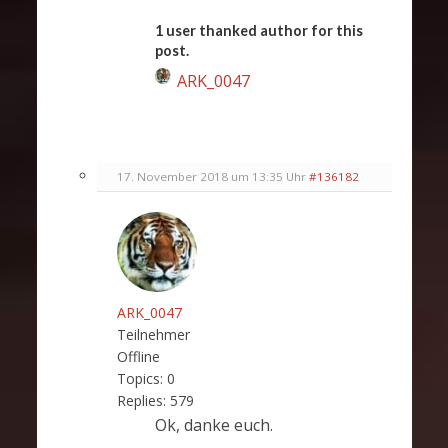
1 user thanked author for this
post.
ARK_0047
17. November 2018 um 13:35 Uhr
#136182
ARK_0047
Teilnehmer
Offline
Topics:
0
Replies:
579
Ok, danke euch.