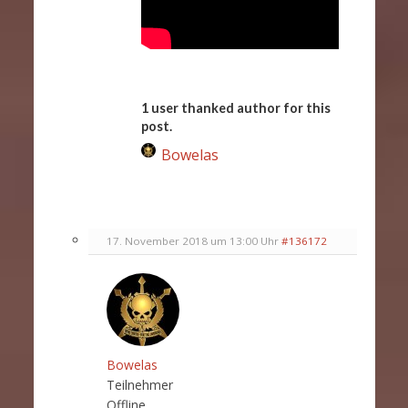
1 user thanked author for this
post.
Bowelas
17. November 2018 um 13:00 Uhr
#136172
Bowelas
Teilnehmer
Offline