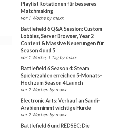
Playlist Rotationen für besseres
Matchmaking
vor 1 Woche
by
maxx
Battlefield 6 Q&A Session: Custom
Lobbies, Server Browser, Year 2
Content & Massive Neuerungen für
Season 4 und 5
vor 1 Woche, 1 Tag
by
maxx
Battlefield 6 Season 4: Steam
Spielerzahlen erreichen 5-Monats-
Hoch zum Season 4 Launch
vor 2 Wochen
by
maxx
Electronic Arts: Verkauf an Saudi-
Arabien nimmt wichtige Hürde
vor 2 Wochen
by
maxx
Battlefield 6 und REDSEC: Die