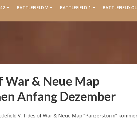
42
BATTLEFIELD V
BATTLEFIELD 1
BATTLEFIELD OL
 of War & Neue Map
men Anfang Dezember
ttlefield V: Tides of War & Neue Map “Panzerstorm” komme