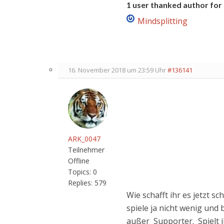
1 user thanked author for 
Mindsplitting
16. November 2018 um 23:59 Uhr
#136141
ARK_0047
Teilnehmer
Offline
Topics:
0
Replies:
579
Wie schafft ihr es jetzt s
spiele ja nicht wenig und 
außer Supporter. Spielt 