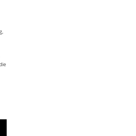
g,
e
die