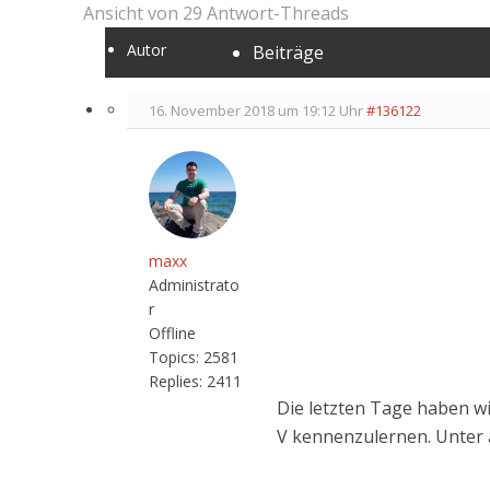
Ansicht von 29 Antwort-Threads
Autor
Beiträge
16. November 2018 um 19:12 Uhr
#136122
maxx
Administrato
r
Offline
Topics:
2581
Replies:
2411
Die letzten Tage haben wi
V kennenzulernen. Unter 