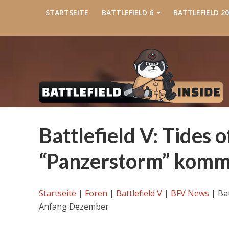
STARTSEITE
BATTLEFIELD 6
BATTLEFIELD 20
Battlefield V: Tides
“Panzerstorm” kom
Startseite
|
Foren
|
Battlefield V
|
BFV News
|
Ba
Anfang Dezember