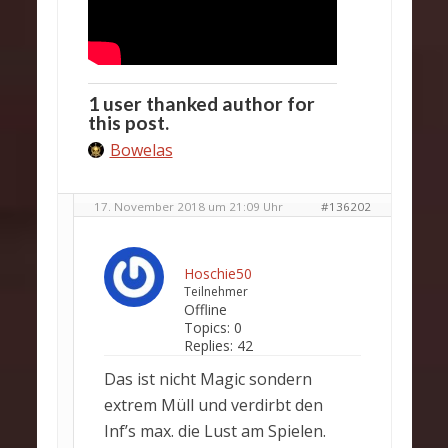
1 user thanked author for
this post.
Bowelas
17. November 2018 um 21:09 Uhr
#136202
Hoschie50
Teilnehmer
Offline
Topics:
0
Replies:
42
Das ist nicht Magic sondern
extrem Müll und verdirbt den
Inf’s max. die Lust am Spielen.