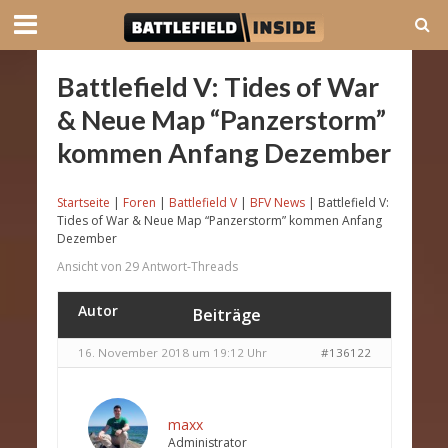
Battlefield V: Tides of War
& Neue Map “Panzerstorm”
kommen Anfang Dezember
Startseite
|
Foren
|
Battlefield V
|
BFV News
|
Battlefield V:
Tides of War & Neue Map “Panzerstorm” kommen Anfang
Dezember
Ansicht von 29 Antwort-Threads
Autor
Beiträge
16. November 2018 um 19:12 Uhr
#136122
maxx
Administrator