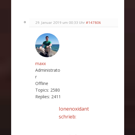
29. Januar 2019 um 00:33 Uhr
#147806
maxx
Administrato
r
Offline
Topics:
2580
Replies:
2411
Ionenoxidant
schrieb: