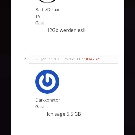
BattleDeluxe
TV
Gast
12Gb werden es!!!!
29. Januar 2019 um 05:13 Uhr
#147821
Darkkonator
Gast
Ich sage 5,5 GB