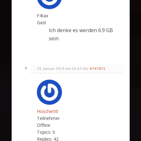
F4tax
Gast
Ich denke es werden 6.9 GB
sein
29. Januar 2019 um 02:43 Uhr
#147815
Hoschie50
Teilnehmer
Offline
Topics:
0
Replies:
42