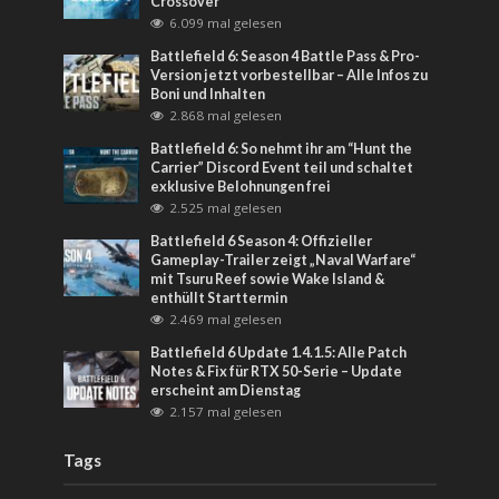
Crossover
6.099 mal gelesen
Battlefield 6: Season 4 Battle Pass & Pro-
Version jetzt vorbestellbar – Alle Infos zu
Boni und Inhalten
2.868 mal gelesen
Battlefield 6: So nehmt ihr am “Hunt the
Carrier” Discord Event teil und schaltet
exklusive Belohnungen frei
2.525 mal gelesen
Battlefield 6 Season 4: Offizieller
Gameplay-Trailer zeigt „Naval Warfare“
mit Tsuru Reef sowie Wake Island &
enthüllt Starttermin
2.469 mal gelesen
Battlefield 6 Update 1.4.1.5: Alle Patch
Notes & Fix für RTX 50-Serie – Update
erscheint am Dienstag
2.157 mal gelesen
Tags