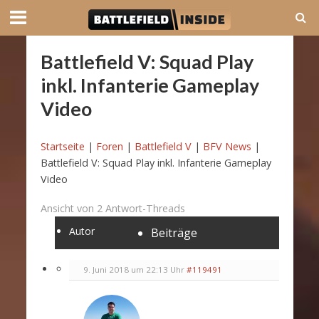
Battlefield V: Squad Play
inkl. Infanterie Gameplay
Video
Startseite
|
Foren
|
Battlefield V
|
BFV News
|
Battlefield V: Squad Play inkl. Infanterie Gameplay
Video
Ansicht von 2 Antwort-Threads
Autor
Beiträge
9. Juni 2018 um 22:13 Uhr
#119491