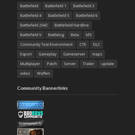
Battlefield
Battlefield 1
Battlefield 3
Battlefield 4
Battlefield 5
Battlefield 6
Battlefield 2042
Battlefield Hardline
Battlefield V
Battlelog
Beta
bf3
Community Test Environment
CTE
DLC
Esport
Gameplay
Gameserver
maps
Multiplayer
Patch
Server
Trailer
update
video
Waffen
Community Bannerlinks