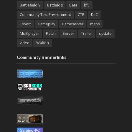
Battlefield V
Battlelog
Beta
bf3
Community Test Environment
CTE
DLC
Esport
Gameplay
Gameserver
maps
Multiplayer
Patch
Server
Trailer
update
video
Waffen
Community Bannerlinks