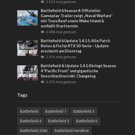
2.553 mal gelesen
Battlefield 6 Season 4: Offizieller
Gameplay-Trailer zeigt „Naval Warfare“
mit Tsuru Reef sowie Wake Island &
enthüllt Starttermin
2.488 mal gelesen
Battlefield 6 Update 1.4.1.5: Alle Patch
Notes & Fix für RTX 50-Serie – Update
erscheint am Dienstag
2.314 mal gelesen
Battlefield 6: Update 1.4.1.0 bringt Season
4 “Pacific Front” und gigantische
Seeschlachten inkl. Changelog
2.072 mal gelesen
Tags
Battlefield
Battlefield 1
Battlefield 3
Battlefield 4
Battlefield 5
Battlefield 6
Battlefield 2042
Battlefield Hardline