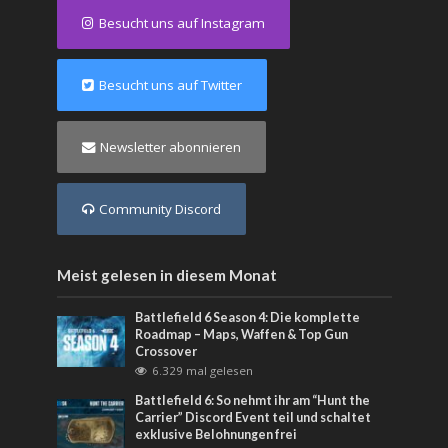
Besucht uns auf Instagram
Besucht uns auf Twitter
Newsletter abonnieren
Community Discord
Meist gelesen in diesem Monat
Battlefield 6 Season 4: Die komplette
Roadmap – Maps, Waffen & Top Gun
Crossover
6.329 mal gelesen
Battlefield 6: So nehmt ihr am “Hunt the
Carrier” Discord Event teil und schaltet
exklusive Belohnungen frei