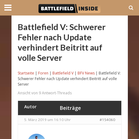
Battlefield V: Schwerer
Fehler nach Update
verhindert Beitritt auf
volle Server
Startseite
|
Foren
|
Battlefield V
|
BFV News
|
Battlefield V:
Schwerer Fehler nach Update verhindert Beitritt auf volle
Server
Ansicht von 9 Antwort-Threads
Autor
Beiträge
5. März 2019 um 16:10 Uhr
#154060