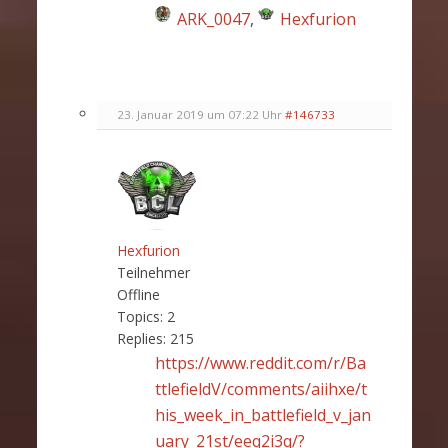
ARK_0047
,
Hexfurion
23. Januar 2019 um 07:22 Uhr
#146733
Hexfurion
Teilnehmer
Offline
Topics:
2
Replies:
215
https://www.reddit.com/r/Ba
ttlefieldV/comments/aiihxe/t
his_week_in_battlefield_v_jan
uary_21st/eeq2i3q/?