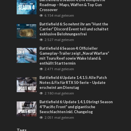
Roadmap – Maps, Waffen & Top Gun
Crossover
6.154 mal gelesen
Battlefield 6: So nehmt ihr am “Hunt the
Carrier” Discord Event teil und schaltet
exklusive Belohnungen frei
2.527 mal gelesen
Battlefield 6 Season 4: Offizieller
Gameplay-Trailer zeigt „Naval Warfare“
mit Tsuru Reef sowie Wake Island &
enthüllt Starttermin
2.471 mal gelesen
Battlefield 6 Update 1.4.1.5: Alle Patch
Notes & Fix für RTX 50-Serie – Update
erscheint am Dienstag
2.180 mal gelesen
Battlefield 6: Update 1.4.1.0 bringt Season
4 “Pacific Front” und gigantische
Seeschlachten inkl. Changelog
2.051 mal gelesen
Tags