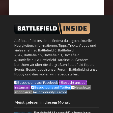
Auf Battlefield-Inside.de findest du täglich aktuelle
Neuigkeiten, Informationen, Tipps, Tricks, Videos und
vieles mehr zu
Battlefield 6
,
Battlefield
2042
,
Battlefield V
,
Battlefield 1
,
Battlefield
4
,
Battlefield 3
&
Battlefield Hardline
. Außerdem
berichten wir über die die größten Battlefield Esport
Events. Besucht auch unser
Forum
. Battlefield ist unser
Hobby und dies wollen wir mit euch teilen.
Besucht uns auf Facebook
Besucht uns auf
Instagram
Besucht uns auf Twitter
Newsletter
abonnieren
Community Discord
Meist gelesen in diesem Monat
Battlefield 6 Season 4: Die komplette