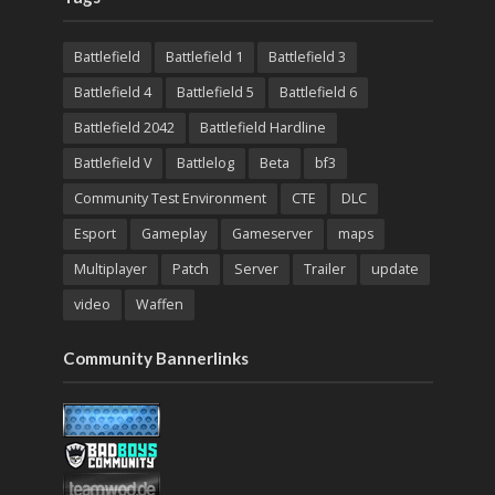
Battlefield
Battlefield 1
Battlefield 3
Battlefield 4
Battlefield 5
Battlefield 6
Battlefield 2042
Battlefield Hardline
Battlefield V
Battlelog
Beta
bf3
Community Test Environment
CTE
DLC
Esport
Gameplay
Gameserver
maps
Multiplayer
Patch
Server
Trailer
update
video
Waffen
Community Bannerlinks