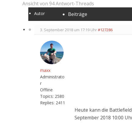
Ansicht von 94 Antwort-Threads
Autor
Beiträge
3. September 2018 um 17:19 Uhr
#127286
maxx
Administrato
r
Offline
Topics:
2580
Replies:
2411
Heute kann die Battlefie
September 2018 10:00 Uhr