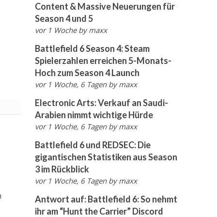
Content & Massive Neuerungen für
Season 4 und 5
vor 1 Woche
by
maxx
e
Battlefield 6 Season 4: Steam
Spielerzahlen erreichen 5-Monats-
Hoch zum Season 4 Launch
vor 1 Woche, 6 Tagen
by
maxx
Electronic Arts: Verkauf an Saudi-
Arabien nimmt wichtige Hürde
vor 1 Woche, 6 Tagen
by
maxx
Battlefield 6 und REDSEC: Die
gigantischen Statistiken aus Season
3 im Rückblick
vor 1 Woche, 6 Tagen
by
maxx
n
Antwort auf: Battlefield 6: So nehmt
ihr am “Hunt the Carrier” Discord