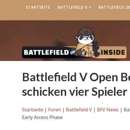
STARTSEITE
BATTLEFIELD 6
BATTLEFIELD 20
Battlefield V Open B
schicken vier Spieler
Startseite
|
Foren
|
Battlefield V
|
BFV News
|
Bat
Early Access Phase