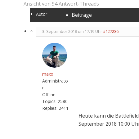
Ansicht von 94 Antwort-Threads
Autor
Beiträge
3. September 2018 um 17:19 Uhr
#127286
maxx
Administrato
r
Offline
Topics:
2580
Replies:
2411
Heute kann die Battlefie
September 2018 10:00 Uhr