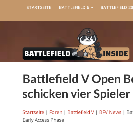
STARTSEITE
BATTLEFIELD 6
BATTLEFIELD 20
Battlefield V Open B
schicken vier Spieler
Startseite
|
Foren
|
Battlefield V
|
BFV News
|
Bat
Early Access Phase