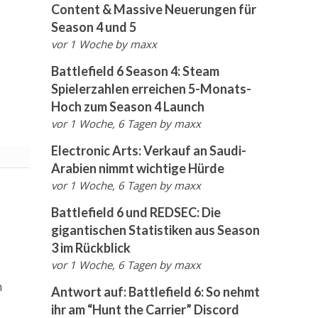
Content & Massive Neuerungen für
Season 4 und 5
vor 1 Woche
by
maxx
e
Battlefield 6 Season 4: Steam
Spielerzahlen erreichen 5-Monats-
Hoch zum Season 4 Launch
vor 1 Woche, 6 Tagen
by
maxx
Electronic Arts: Verkauf an Saudi-
Arabien nimmt wichtige Hürde
vor 1 Woche, 6 Tagen
by
maxx
Battlefield 6 und REDSEC: Die
gigantischen Statistiken aus Season
3 im Rückblick
vor 1 Woche, 6 Tagen
by
maxx
n
Antwort auf: Battlefield 6: So nehmt
ihr am “Hunt the Carrier” Discord