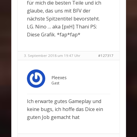
für mich die besten Teile und ich
glaube, das uns mit BFV der
nächste Spitzentitel bevorsteht.
LG. Nino … aka [pxH] Thani PS:
Diese Grafik. *fap*fap*
3. September 2018 um 19:47 Uhr
#127317
Pleexes
Gast
Ich erwarte gutes Gameplay und
keine bugs, ich hoffe das Dice ein
guten Job gemacht hat