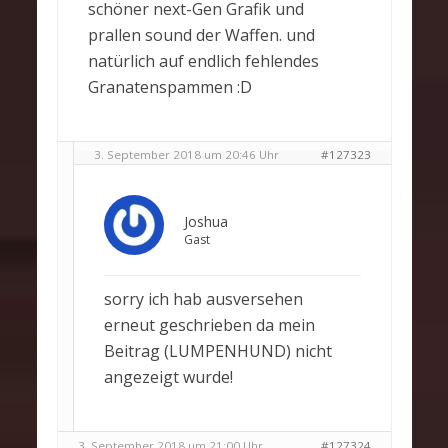
schöner next-Gen Grafik und
prallen sound der Waffen. und
natürlich auf endlich fehlendes
Granatenspammen :D
3. September 2018 um 20:46 Uhr
#127323
Joshua
Gast
sorry ich hab ausversehen
erneut geschrieben da mein
Beitrag (LUMPENHUND) nicht
angezeigt wurde!
3. September 2018 um 21:00 Uhr
#127324