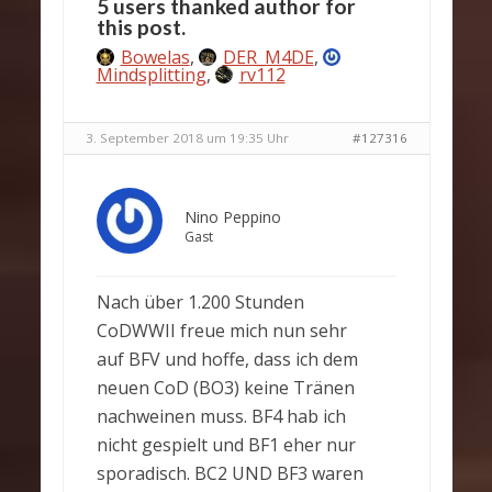
5 users thanked author for
this post.
Bowelas
,
DER_M4DE
,
Mindsplitting
,
rv112
3. September 2018 um 19:35 Uhr
#127316
Nino Peppino
Gast
Nach über 1.200 Stunden
CoDWWII freue mich nun sehr
auf BFV und hoffe, dass ich dem
neuen CoD (BO3) keine Tränen
nachweinen muss. BF4 hab ich
nicht gespielt und BF1 eher nur
sporadisch. BC2 UND BF3 waren