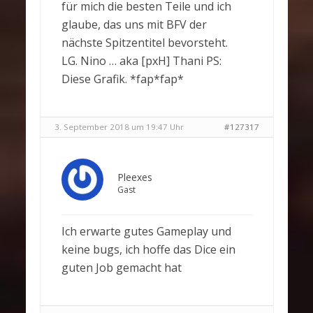
für mich die besten Teile und ich
glaube, das uns mit BFV der
nächste Spitzentitel bevorsteht.
LG. Nino … aka [pxH] Thani PS:
Diese Grafik. *fap*fap*
3. September 2018 um 19:47 Uhr
#127317
Pleexes
Gast
Ich erwarte gutes Gameplay und
keine bugs, ich hoffe das Dice ein
guten Job gemacht hat