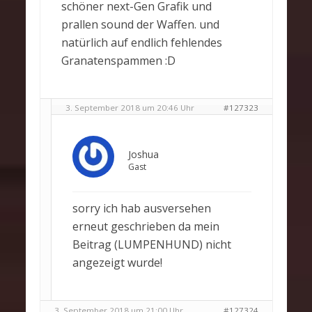
schöner next-Gen Grafik und
prallen sound der Waffen. und
natürlich auf endlich fehlendes
Granatenspammen :D
3. September 2018 um 20:46 Uhr
#127323
Joshua
Gast
sorry ich hab ausversehen
erneut geschrieben da mein
Beitrag (LUMPENHUND) nicht
angezeigt wurde!
3. September 2018 um 21:00 Uhr
#127324