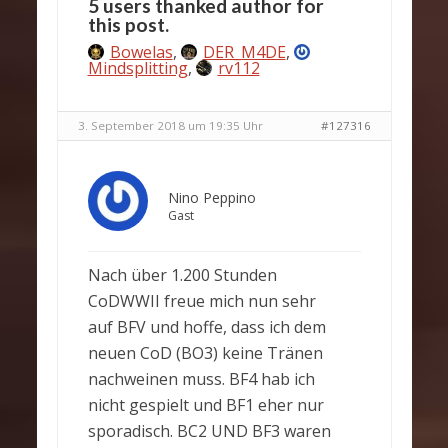
5 users thanked author for
this post.
Bowelas
,
DER_M4DE
,
Mindsplitting
,
rv112
3. September 2018 um 19:35 Uhr
#127316
Nino Peppino
Gast
Nach über 1.200 Stunden
CoDWWII freue mich nun sehr
auf BFV und hoffe, dass ich dem
neuen CoD (BO3) keine Tränen
nachweinen muss. BF4 hab ich
nicht gespielt und BF1 eher nur
sporadisch. BC2 UND BF3 waren