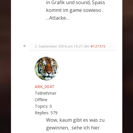
in Grafik und sound, Spass
kommt im game sowieso .
…Attacke…
3. September 2018 um 19:21 Uhr
#127315
ARK_0047
Teilnehmer
Offline
Topics:
0
Replies:
579
Wow, kaum gibt es was zu
gewinnen, sehe ich hier