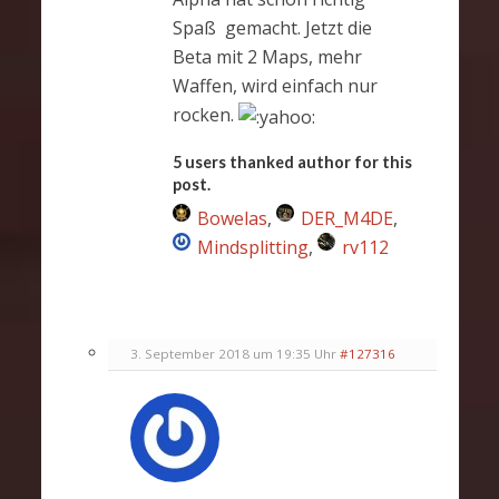
Spaß gemacht. Jetzt die
Beta mit 2 Maps, mehr
Waffen, wird einfach nur
rocken.
5 users thanked author for this
post.
Bowelas
,
DER_M4DE
,
Mindsplitting
,
rv112
3. September 2018 um 19:35 Uhr
#127316