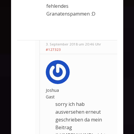
fehlendes
Granatenspammen :D
3. September 2018 um 20:46 Uhr
#127323
Joshua
Gast
sorry ich hab
ausversehen erneut
geschrieben da mein
Beitrag