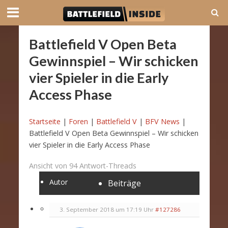
Battlefield V Open Beta
Gewinnspiel – Wir schicken
vier Spieler in die Early
Access Phase
Startseite
|
Foren
|
Battlefield V
|
BFV News
|
Battlefield V Open Beta Gewinnspiel – Wir schicken
vier Spieler in die Early Access Phase
Ansicht von 94 Antwort-Threads
Autor
Beiträge
3. September 2018 um 17:19 Uhr
#127286