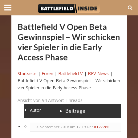
Battlefield V Open Beta
Gewinnspiel – Wir schicken
vier Spieler in die Early
Access Phase
Startseite
|
Foren
|
Battlefield V
|
BFV News
|
Battlefield V Open Beta Gewinnspiel – Wir schicken
vier Spieler in die Early Access Phase
Ansicht von 94 Antwort-Threads
Autor
Beiträge
3. September 2018 um 17:19 Uhr
#127286