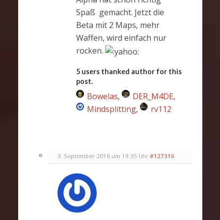
Spaß gemacht. Jetzt die
Beta mit 2 Maps, mehr
Waffen, wird einfach nur
rocken.
5 users thanked author for this
post.
Bowelas
,
DER_M4DE
,
Mindsplitting
,
rv112
3. September 2018 um 19:35 Uhr
#127316