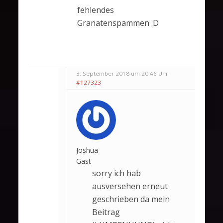
fehlendes
Granatenspammen :D
3. September 2018 um 20:46 Uhr
#127323
Joshua
Gast
sorry ich hab
ausversehen erneut
geschrieben da mein
Beitrag