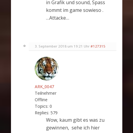
in Grafik und sound, Spass
kommt im game sowieso .
…Attacke…
3. September 2018 um 19:21 Uhr
#127315
ARK_0047
Teilnehmer
Offline
Topics:
0
Replies:
579
Wow, kaum gibt es was zu
gewinnen, sehe ich hier