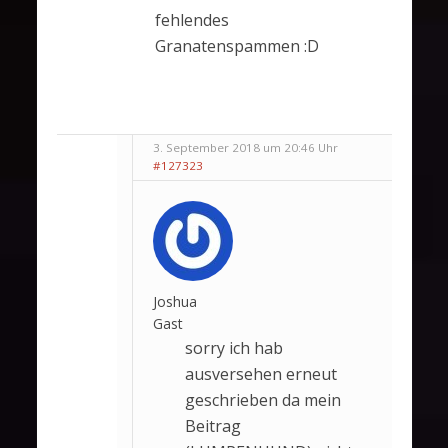
fehlendes
Granatenspammen :D
3. September 2018 um 20:46 Uhr
#127323
Joshua
Gast
sorry ich hab
ausversehen erneut
geschrieben da mein
Beitrag