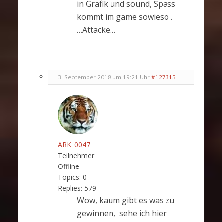
in Grafik und sound, Spass
kommt im game sowieso .
…Attacke…
3. September 2018 um 19:21 Uhr
#127315
ARK_0047
Teilnehmer
Offline
Topics:
0
Replies:
579
Wow, kaum gibt es was zu
gewinnen, sehe ich hier