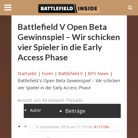
Battlefield V Open Beta
Gewinnspiel – Wir schicken
vier Spieler in die Early
Access Phase
Startseite
|
Foren
|
Battlefield V
|
BFV News
|
Battlefield V Open Beta Gewinnspiel – Wir schicken
vier Spieler in die Early Access Phase
Ansicht von 94 Antwort-Threads
Autor
Beiträge
3. September 2018 um 17:19 Uhr
#127286