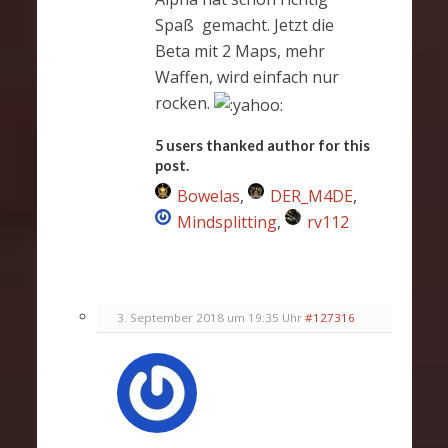
Spaß gemacht. Jetzt die
Beta mit 2 Maps, mehr
Waffen, wird einfach nur
rocken.
5 users thanked author for this
post.
Bowelas
,
DER_M4DE
,
Mindsplitting
,
rv112
3. September 2018 um 19:35 Uhr
#127316