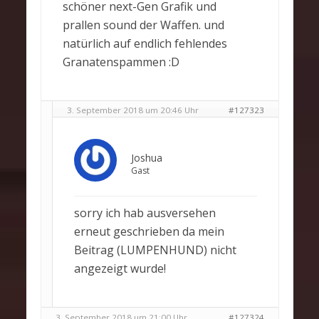
schöner next-Gen Grafik und
prallen sound der Waffen. und
natürlich auf endlich fehlendes
Granatenspammen :D
3. September 2018 um 20:46 Uhr
#127323
Joshua
Gast
sorry ich hab ausversehen
erneut geschrieben da mein
Beitrag (LUMPENHUND) nicht
angezeigt wurde!
3. September 2018 um 21:00 Uhr
#127324