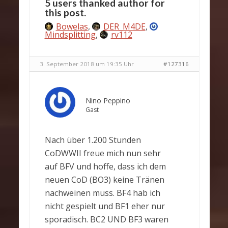
5 users thanked author for
this post.
Bowelas
,
DER_M4DE
,
Mindsplitting
,
rv112
3. September 2018 um 19:35 Uhr
#127316
Nino Peppino
Gast
Nach über 1.200 Stunden
CoDWWII freue mich nun sehr
auf BFV und hoffe, dass ich dem
neuen CoD (BO3) keine Tränen
nachweinen muss. BF4 hab ich
nicht gespielt und BF1 eher nur
sporadisch. BC2 UND BF3 waren