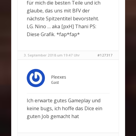
für mich die besten Teile und ich
glaube, das uns mit BFV der
nächste Spitzentitel bevorsteht.
LG. Nino … aka [pxH] Thani PS:
Diese Grafik. *fap*fap*
3. September 2018 um 19:47 Uhr
#127317
Pleexes
Gast
Ich erwarte gutes Gameplay und
keine bugs, ich hoffe das Dice ein
guten Job gemacht hat