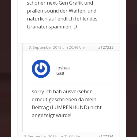
schöner next-Gen Grafik und
prallen sound der Waffen. und
natürlich auf endlich fehlendes
Granatenspammen :D
3. September 2018 um 20:46 Uhr
#127323
Joshua
Gast
sorry ich hab ausversehen
erneut geschrieben da mein
Beitrag (LUMPENHUND) nicht
angezeigt wurde!
3. September 2018 um 21:00 Uhr
#127324