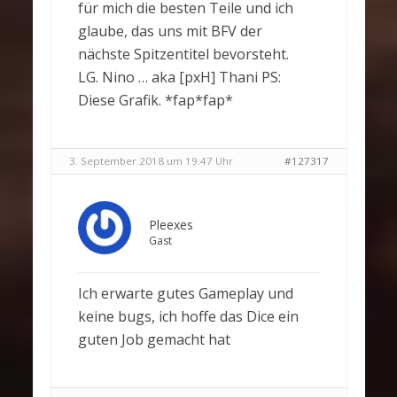
für mich die besten Teile und ich
glaube, das uns mit BFV der
nächste Spitzentitel bevorsteht.
LG. Nino … aka [pxH] Thani PS:
Diese Grafik. *fap*fap*
3. September 2018 um 19:47 Uhr
#127317
Pleexes
Gast
Ich erwarte gutes Gameplay und
keine bugs, ich hoffe das Dice ein
guten Job gemacht hat