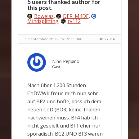
5 users thanked author for
this post.
Bowelas
,
DER_M4DE
,
Mindsplitting
,
rv112
3. September 2018 um 19:35 Uhr
#127316
Nino Peppino
Gast
Nach über 1.200 Stunden
CoDWWII freue mich nun sehr
auf BFV und hoffe, dass ich dem
neuen CoD (BO3) keine Tränen
nachweinen muss. BF4 hab ich
nicht gespielt und BF1 eher nur
sporadisch. BC2 UND BF3 waren