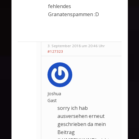
fehlendes
Granatenspammen :D
3. September 2018 um 20:46 Uhr
#127323
Joshua
Gast
sorry ich hab
ausversehen erneut
geschrieben da mein
Beitrag