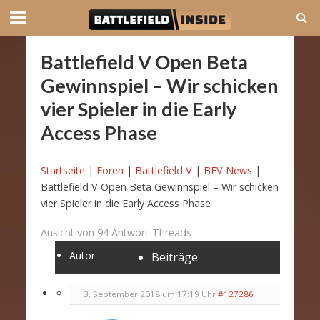
Battlefield V Open Beta
Gewinnspiel – Wir schicken
vier Spieler in die Early
Access Phase
Startseite
|
Foren
|
Battlefield V
|
BFV News
|
Battlefield V Open Beta Gewinnspiel – Wir schicken
vier Spieler in die Early Access Phase
Ansicht von 94 Antwort-Threads
Autor
Beiträge
3. September 2018 um 17:19 Uhr
#127286