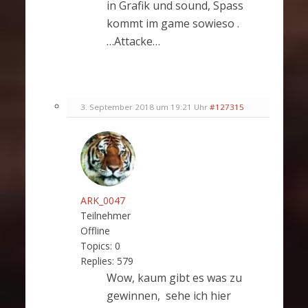
in Grafik und sound, Spass
kommt im game sowieso .
…Attacke…
3. September 2018 um 19:21 Uhr
#127315
ARK_0047
Teilnehmer
Offline
Topics:
0
Replies:
579
Wow, kaum gibt es was zu
gewinnen, sehe ich hier