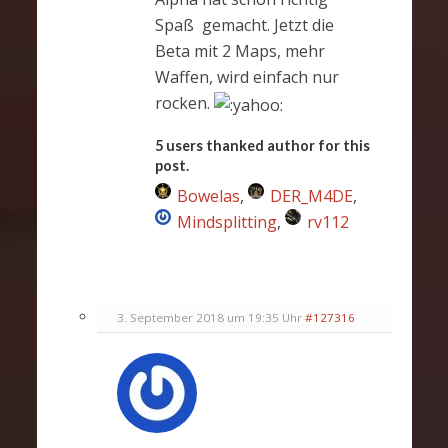
Spaß gemacht. Jetzt die
Beta mit 2 Maps, mehr
Waffen, wird einfach nur
rocken.
5 users thanked author for this
post.
Bowelas
,
DER_M4DE
,
Mindsplitting
,
rv112
3. September 2018 um 19:35 Uhr
#127316