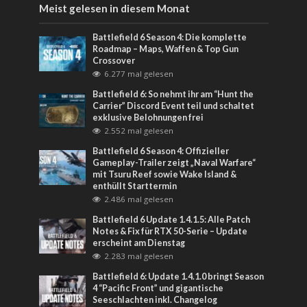
Meist gelesen in diesem Monat
Battlefield 6 Season 4: Die komplette
Roadmap – Maps, Waffen & Top Gun
Crossover
6.277 mal gelesen
Battlefield 6: So nehmt ihr am “Hunt the
Carrier” Discord Event teil und schaltet
exklusive Belohnungen frei
2.552 mal gelesen
Battlefield 6 Season 4: Offizieller
Gameplay-Trailer zeigt „Naval Warfare“
mit Tsuru Reef sowie Wake Island &
enthüllt Starttermin
2.486 mal gelesen
Battlefield 6 Update 1.4.1.5: Alle Patch
Notes & Fix für RTX 50-Serie – Update
erscheint am Dienstag
2.283 mal gelesen
Battlefield 6: Update 1.4.1.0 bringt Season
4 “Pacific Front” und gigantische
Seeschlachten inkl. Changelog