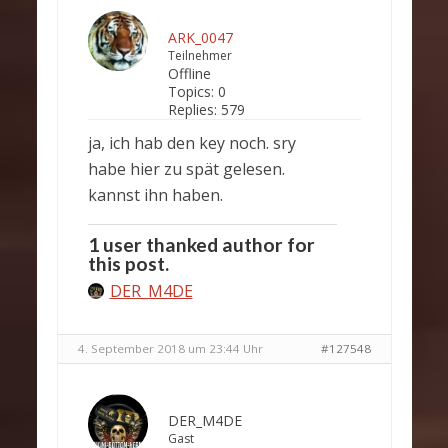
ARK_0047
Teilnehmer
Offline
Topics:
0
Replies:
579
ja, ich hab den key noch. sry
habe hier zu spät gelesen.
kannst ihn haben.
1 user thanked author for
this post.
DER_M4DE
4. September 2018 um 23:44 Uhr
#127548
DER_M4DE
Gast