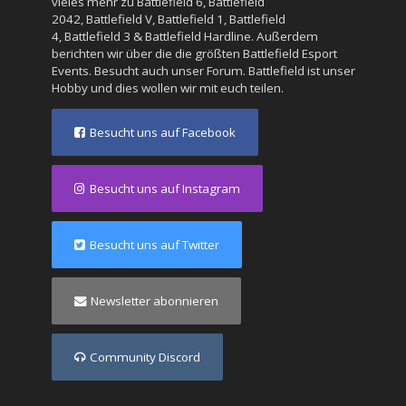
vieles mehr zu
Battlefield 6
,
Battlefield
2042
,
Battlefield V
,
Battlefield 1
,
Battlefield
4
,
Battlefield 3
&
Battlefield Hardline
. Außerdem
berichten wir über die die größten Battlefield Esport
Events. Besucht auch unser
Forum
. Battlefield ist unser
Hobby und dies wollen wir mit euch teilen.
Besucht uns auf Facebook
Besucht uns auf Instagram
Besucht uns auf Twitter
Newsletter abonnieren
Community Discord