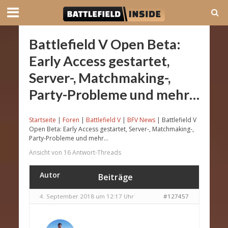
Battlefield V Open Beta:
Early Access gestartet,
Server-, Matchmaking-,
Party-Probleme und mehr…
Startseite
|
Foren
|
Battlefield V
|
BFV News
|
Battlefield V
Open Beta: Early Access gestartet, Server-, Matchmaking-,
Party-Probleme und mehr…
Ansicht von 16 Antwort-Threads
Autor
Beiträge
4. September 2018 um 12:17 Uhr
#127457