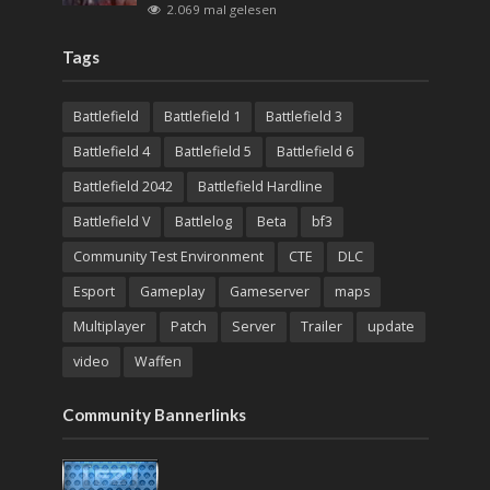
2.069 mal gelesen
Tags
Battlefield
Battlefield 1
Battlefield 3
Battlefield 4
Battlefield 5
Battlefield 6
Battlefield 2042
Battlefield Hardline
Battlefield V
Battlelog
Beta
bf3
Community Test Environment
CTE
DLC
Esport
Gameplay
Gameserver
maps
Multiplayer
Patch
Server
Trailer
update
video
Waffen
Community Bannerlinks