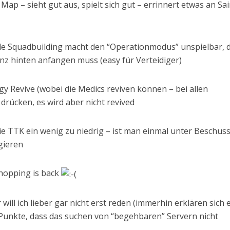
 Map – sieht gut aus, spielt sich gut – errinnert etwas an Sa
nde Squadbuilding macht den “Operationmodus” unspielbar, 
z hinten anfangen muss (easy für Verteidiger)
ggy Revive (wobei die Medics reviven können – bei allen
drücken, es wird aber nicht revived
die TTK ein wenig zu niedrig – ist man einmal unter Beschus
gieren
opping is back
ill ich lieber gar nicht erst reden (immerhin erklären sich 
 Punkte, dass das suchen von “begehbaren” Servern nicht