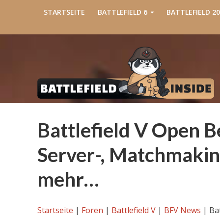
STARTSEITE
BATTLEFIELD 6
BATTLEFIELD 20
Battlefield V Open Be
Server-, Matchmakin
mehr…
Startseite
|
Foren
|
Battlefield V
|
BFV News
|
Bat