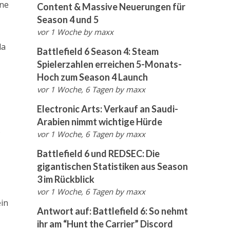
ine
Content & Massive Neuerungen für
Season 4 und 5
vor 1 Woche
by
maxx
da
Battlefield 6 Season 4: Steam
Spielerzahlen erreichen 5-Monats-
Hoch zum Season 4 Launch
vor 1 Woche, 6 Tagen
by
maxx
Electronic Arts: Verkauf an Saudi-
Arabien nimmt wichtige Hürde
s
vor 1 Woche, 6 Tagen
by
maxx
Battlefield 6 und REDSEC: Die
gigantischen Statistiken aus Season
3 im Rückblick
vor 1 Woche, 6 Tagen
by
maxx
ein
Antwort auf: Battlefield 6: So nehmt
ihr am “Hunt the Carrier” Discord