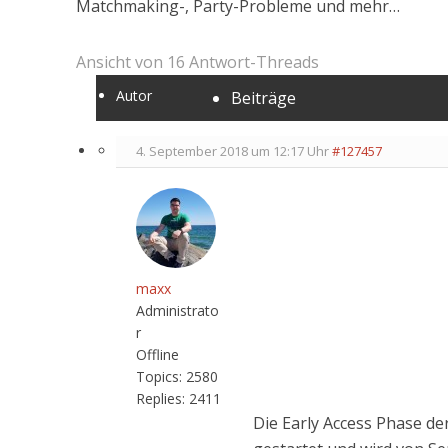
Matchmaking-, Party-Probleme und mehr…
Ansicht von 16 Antwort-Threads
Autor
Beiträge
4. September 2018 um 12:17 Uhr
#127457
maxx
Administrato
r
Offline
Topics:
2580
Replies:
2411
Die Early Access Phase der