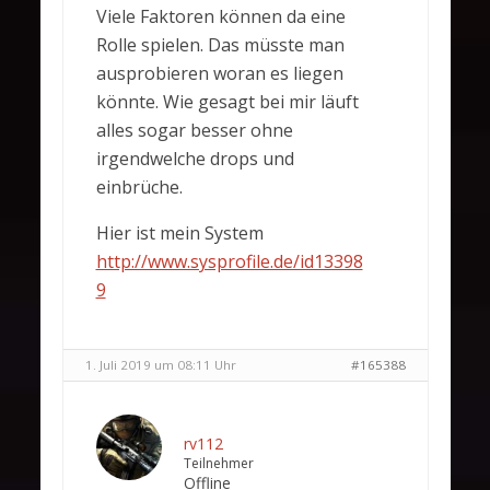
Viele Faktoren können da eine
Rolle spielen. Das müsste man
ausprobieren woran es liegen
könnte. Wie gesagt bei mir läuft
alles sogar besser ohne
irgendwelche drops und
einbrüche.
Hier ist mein System
http://www.sysprofile.de/id13398
9
1. Juli 2019 um 08:11 Uhr
#165388
rv112
Teilnehmer
Offline