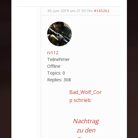
30. Juni 2019 um 21:55 Uhr
#165262
rv112
Teilnehmer
Offline
Topics:
0
Replies:
308
Bad_Wolf_Cor
p schrieb:
Nachtrag
zu den