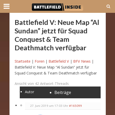
Battlefield V: Neue Map “Al
Sundan” jetzt für Squad
Conquest & Team
Deathmatch verfügbar
Startseite
|
Foren
|
Battlefield V
|
BFV News
|
Battlefield V: Neue Map “Al Sundan” jetzt für
Squad Conquest & Team Deathmatch verfügbar
Ansicht von 42 Antwort-Threads
Autor
Beiträge
27. Juni 2019 um 17:03 Uhr
#165099