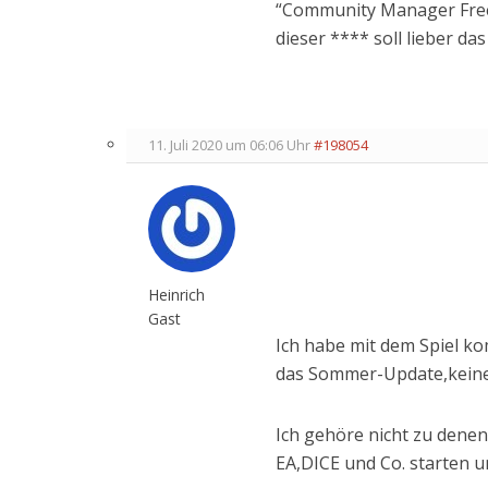
“Community Manager Free
dieser **** soll lieber da
11. Juli 2020 um 06:06 Uhr
#198054
Heinrich
Gast
Ich habe mit dem Spiel k
das Sommer-Update,kein
Ich gehöre nicht zu dene
EA,DICE und Co. starten 