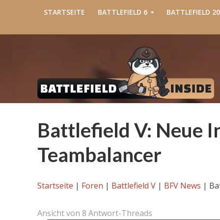
STARTSEITE
BATTLEFIELD 6
BATTLEFIELD 20
Battlefield V: Neue 
Teambalancer
Startseite
|
Foren
|
Battlefield V
|
BFV News
|
Ba
Ansicht von 8 Antwort-Threads