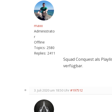
maxx
Administrato
r
Offline
Topics:
2580
Replies:
2411
Squad Conquest als Playl
verfügbar.
3. Juli 2020 um 18:50 Uhr
#197512