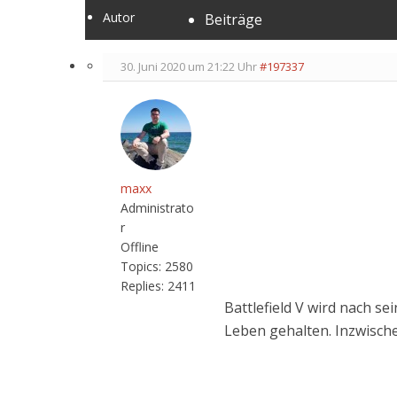
Autor
Beiträge
30. Juni 2020 um 21:22 Uhr
#197337
maxx
Administrato
r
Offline
Topics:
2580
Replies:
2411
Battlefield V wird nach s
Leben gehalten. Inzwischen