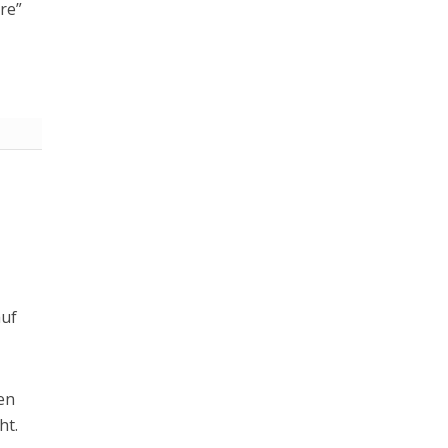
re”
auf
en
ht.