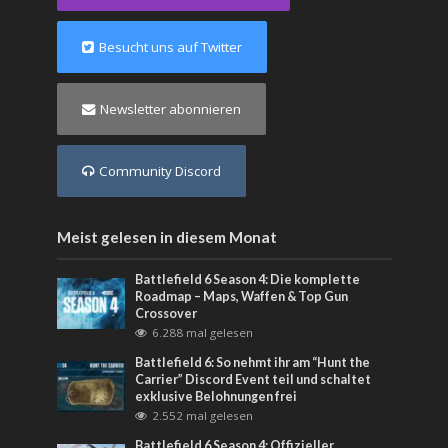
Besucht uns auf Twitter
Newsletter abonnieren
Community Discord
Meist gelesen in diesem Monat
Battlefield 6 Season 4: Die komplette
Roadmap – Maps, Waffen & Top Gun
Crossover
6.288 mal gelesen
Battlefield 6: So nehmt ihr am “Hunt the
Carrier” Discord Event teil und schaltet
exklusive Belohnungen frei
2.552 mal gelesen
Battlefield 6 Season 4: Offizieller