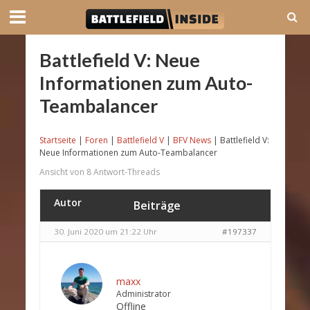
Battlefield V: Neue
Informationen zum Auto-
Teambalancer
Startseite
|
Foren
|
Battlefield V
|
BFV News
|
Battlefield V:
Neue Informationen zum Auto-Teambalancer
Ansicht von 8 Antwort-Threads
Autor
Beiträge
30. Juni 2020 um 21:22 Uhr
#197337
maxx
Administrator
Offline