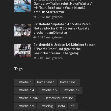
Gameplay-Trailer zeigt „Naval Warfare“
mit Tsuru Reef sowie Wake Island &
enthüllt Starttermin
2.487 mal gelesen
Battlefield 6 Update 1.4.1.5: Alle Patch
Notes & Fix für RTX 50-Serie – Update
erscheint am Dienstag
2.296 mal gelesen
Battlefield 6: Update 1.4.1.0 bringt Season
4 “Pacific Front” und gigantische
Seeschlachten inkl. Changelog
2.069 mal gelesen
Tags
Battlefield
Battlefield 1
Battlefield 3
Battlefield 4
Battlefield 5
Battlefield 6
Battlefield 2042
Battlefield Hardline
Battlefield V
Battlelog
Beta
bf3