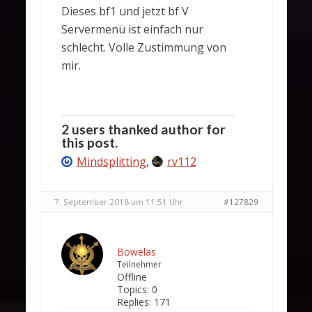
Dieses bf1 und jetzt bf V
Servermenü ist einfach nur
schlecht. Volle Zustimmung von
mir.
2 users thanked author for
this post.
Mindsplitting
,
rv112
7. September 2018 um 11:51 Uhr
#127829
Bowelas
Teilnehmer
Offline
Topics:
0
Replies:
171