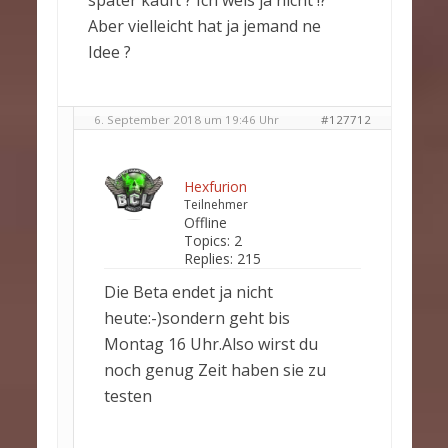
später kauft ? Ich weis ja nicht !?
Aber vielleicht hat ja jemand ne
Idee ?
6. September 2018 um 19:46 Uhr
#127712
Hexfurion
Teilnehmer
Offline
Topics:
2
Replies:
215
Die Beta endet ja nicht
heute:-)sondern geht bis
Montag 16 Uhr.Also wirst du
noch genug Zeit haben sie zu
testen