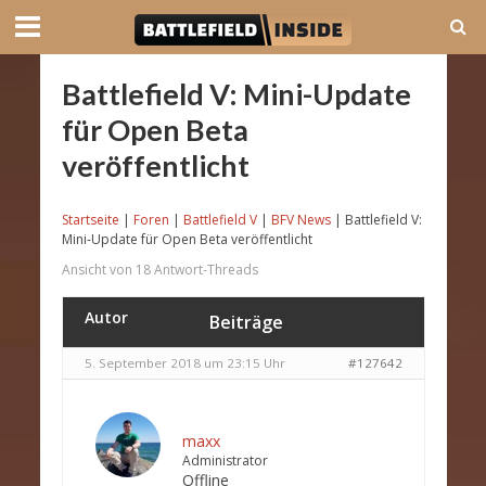
Battlefield V: Mini-Update
für Open Beta
veröffentlicht
Startseite
|
Foren
|
Battlefield V
|
BFV News
|
Battlefield V:
Mini-Update für Open Beta veröffentlicht
Ansicht von 18 Antwort-Threads
Autor
Beiträge
5. September 2018 um 23:15 Uhr
#127642
maxx
Administrator
Offline