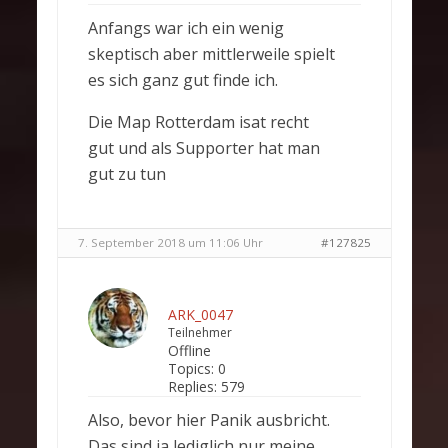
Anfangs war ich ein wenig
skeptisch aber mittlerweile spielt
es sich ganz gut finde ich.
Die Map Rotterdam isat recht
gut und als Supporter hat man
gut zu tun
7. September 2018 um 11:06 Uhr
#127825
ARK_0047
Teilnehmer
Offline
Topics:
0
Replies:
579
Also, bevor hier Panik ausbricht.
Das sind ja lediglich nur meine