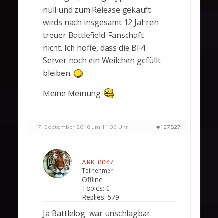
null und zum Release gekauft
wirds nach insgesamt 12 Jahren
treuer Battlefield-Fanschaft
nicht. Ich hoffe, dass die BF4
Server noch ein Weilchen gefüllt
bleiben.
Meine Meinung
7. September 2018 um 11:36 Uhr
#127827
ARK_0047
Teilnehmer
Offline
Topics:
0
Replies:
579
Ja Battlelog war unschlagbar.