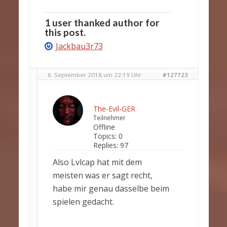
1 user thanked author for
this post.
Jackbau3r73
6. September 2018 um 22:19 Uhr
#127723
The-Evil-GER
Teilnehmer
Offline
Topics:
0
Replies:
97
Also Lvlcap hat mit dem
meisten was er sagt recht,
habe mir genau dasselbe beim
spielen gedacht.