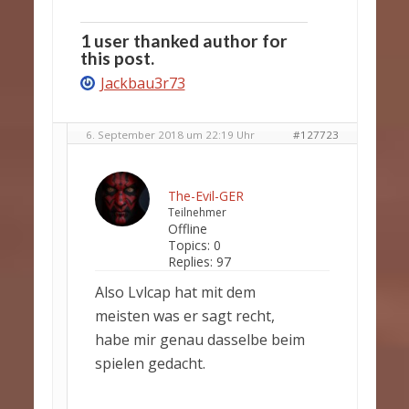
1 user thanked author for
this post.
Jackbau3r73
6. September 2018 um 22:19 Uhr
#127723
The-Evil-GER
Teilnehmer
Offline
Topics:
0
Replies:
97
Also Lvlcap hat mit dem
meisten was er sagt recht,
habe mir genau dasselbe beim
spielen gedacht.