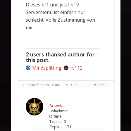
Dieses bf1 und jetzt bf V
Servermenü ist einfach nur
schlecht. Volle Zustimmung von
mir.
2 users thanked author for
this post.
Mindsplitting
,
rv112
7. September 2018 um 11:51 Uhr
#127829
Bowelas
Teilnehmer
Offline
Topics:
0
Replies:
171