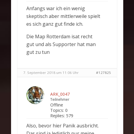
Anfangs war ich ein wenig
skeptisch aber mittlerweile spielt
es sich ganz gut finde ich.
Die Map Rotterdam isat recht
gut und als Supporter hat man
gut zu tun
7. September 2018 um 11:06 Uhr
#127825
ARK_0047
Teilnehmer
Offline
Topics:
0
Replies:
579
Also, bevor hier Panik ausbricht.
Das sind ja lediglich nur meine