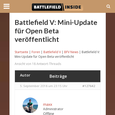
Battlefield V: Mini-Update
für Open Beta
veröffentlicht
Startseite
|
Foren
|
Battlefield V
|
BFV News
|
Battlefield V:
Mini-Update für Open Beta veröffentlicht
Ansicht von 18 Antwort-Threads
Autor
Beiträge
5. September 2018 um 23:15 Uhr
#127642
maxx
Administrator
Offline