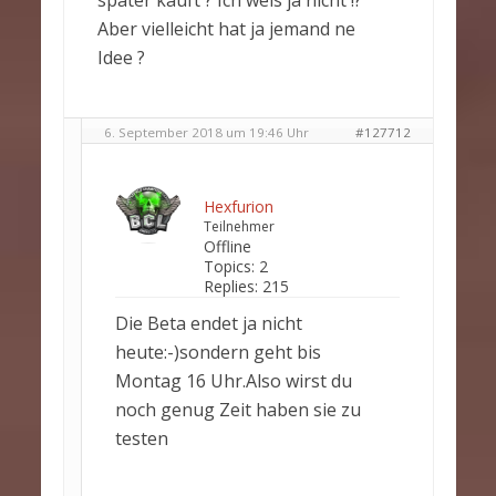
später kauft ? Ich weis ja nicht !?
Aber vielleicht hat ja jemand ne
Idee ?
6. September 2018 um 19:46 Uhr
#127712
Hexfurion
Teilnehmer
Offline
Topics:
2
Replies:
215
Die Beta endet ja nicht
heute:-)sondern geht bis
Montag 16 Uhr.Also wirst du
noch genug Zeit haben sie zu
testen