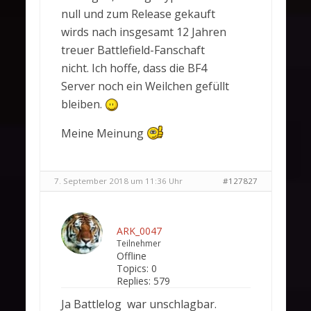
null und zum Release gekauft
wirds nach insgesamt 12 Jahren
treuer Battlefield-Fanschaft
nicht. Ich hoffe, dass die BF4
Server noch ein Weilchen gefüllt
bleiben.
Meine Meinung
7. September 2018 um 11:36 Uhr
#127827
ARK_0047
Teilnehmer
Offline
Topics:
0
Replies:
579
Ja Battlelog war unschlagbar.