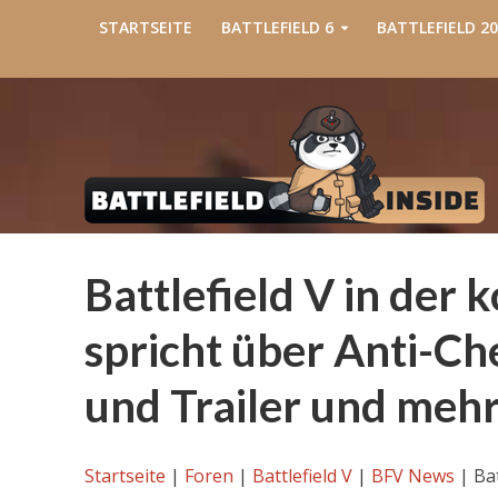
STARTSEITE
BATTLEFIELD 6
BATTLEFIELD 20
Battlefield V in de
spricht über Anti-C
und Trailer und meh
Startseite
|
Foren
|
Battlefield V
|
BFV News
|
Ba