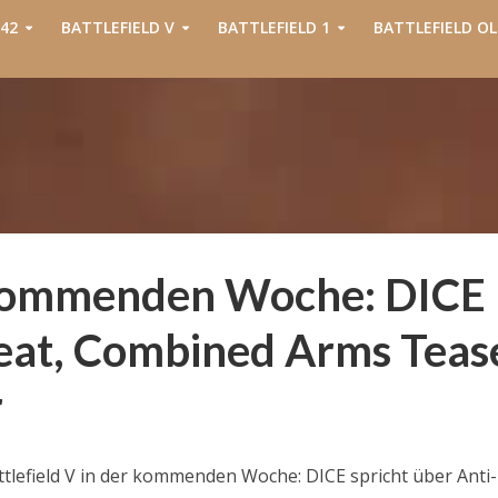
42
BATTLEFIELD V
BATTLEFIELD 1
BATTLEFIELD OL
r kommenden Woche: DICE
heat, Combined Arms Teas
r
ttlefield V in der kommenden Woche: DICE spricht über Anti-