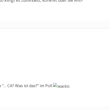
so klingt es zumindest, konkret über die Anti-
 “… CA? Was ist das?” im Poll