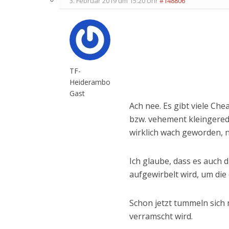
3. Februar 2019 um 15:20 Uhr
#148806
TF-
Heiderambo
Gast
Ach nee. Es gibt viele Che
bzw. vehement kleingerede
wirklich wach geworden, 
Ich glaube, dass es auch
aufgewirbelt wird, um di
Schon jetzt tummeln sich 
verramscht wird.