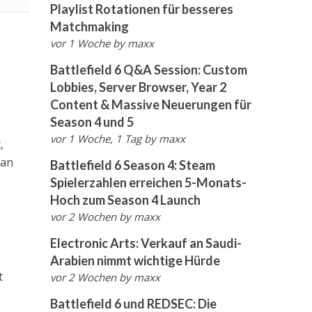
Playlist Rotationen für besseres
Matchmaking
vor 1 Woche
by
maxx
Battlefield 6 Q&A Session: Custom
Lobbies, Server Browser, Year 2
Content & Massive Neuerungen für
Season 4 und 5
vor 1 Woche, 1 Tag
by
maxx
,
man
Battlefield 6 Season 4: Steam
Spielerzahlen erreichen 5-Monats-
Hoch zum Season 4 Launch
vor 2 Wochen
by
maxx
Electronic Arts: Verkauf an Saudi-
Arabien nimmt wichtige Hürde
t
vor 2 Wochen
by
maxx
Battlefield 6 und REDSEC: Die