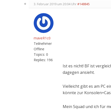
3. Februar 2019 um 20:04 Uhr
#148845
maveR1c0
Teilnehmer
Offline
Topics:
0
Replies:
196
Ist es nicht! BF ist vergl
dagegen ansieht.
Vielleicht gibt es am PC e
könnte zur Konsolen=Casu
Mein Squad und ich für me