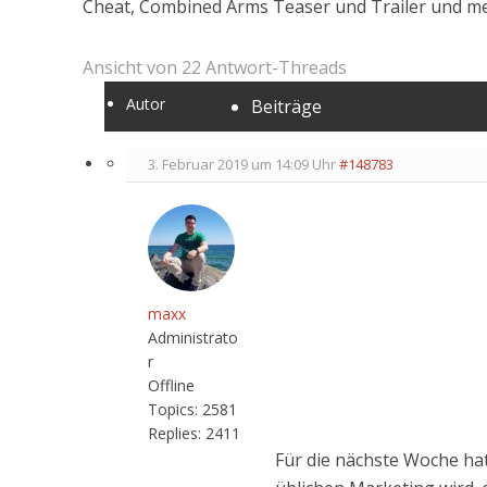
Cheat, Combined Arms Teaser und Trailer und m
Ansicht von 22 Antwort-Threads
Autor
Beiträge
3. Februar 2019 um 14:09 Uhr
#148783
maxx
Administrato
r
Offline
Topics:
2581
Replies:
2411
Für die nächste Woche ha