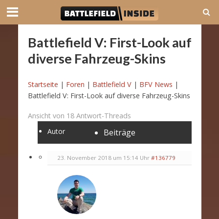
Battlefield V: First-Look auf
diverse Fahrzeug-Skins
Startseite
|
Foren
|
Battlefield V
|
BFV News
|
Battlefield V: First-Look auf diverse Fahrzeug-Skins
Ansicht von 18 Antwort-Threads
Autor
Beiträge
23. November 2018 um 15:14 Uhr
#136779