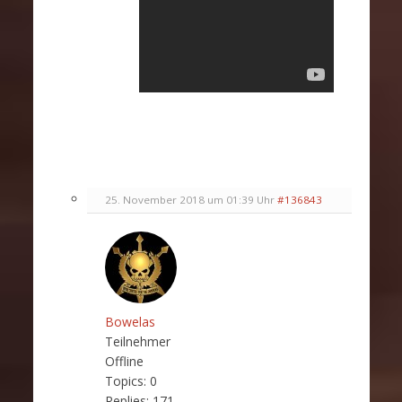
25. November 2018 um 01:39 Uhr
#136843
Bowelas
Teilnehmer
Offline
Topics:
0
Replies:
171