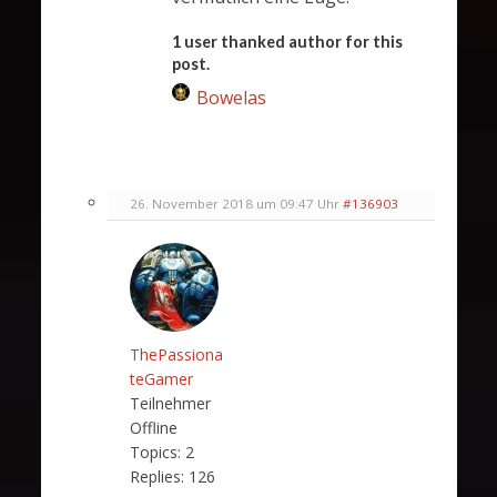
1 user thanked author for this
post.
Bowelas
26. November 2018 um 09:47 Uhr
#136903
ThePassiona
teGamer
Teilnehmer
Offline
Topics:
2
Replies:
126