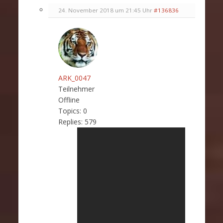
24. November 2018 um 21:45 Uhr
#136836
ARK_0047
Teilnehmer
Offline
Topics:
0
Replies:
579