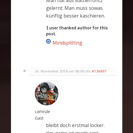
Man hat aus Battlefront2
gelernt: Man muss sowas
künftig besser kaschieren.
1 user thanked author for this
post.
Mindsplitting
26. November 2018 um 08:08 Uhr
#136897
camrule
Gast
bleibt doch erstmal locker.
das game ist grade erst