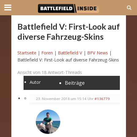
Battlefield V: First-Look auf
diverse Fahrzeug-Skins
Startseite
|
Foren
|
Battlefield V
|
BFV News
|
Battlefield V: First-Look auf diverse Fahrzeug-Skins
Ansicht von 18 Antwort-Threads
Autor
Beiträge
23. November 2018 um 15:14 Uhr
#136779