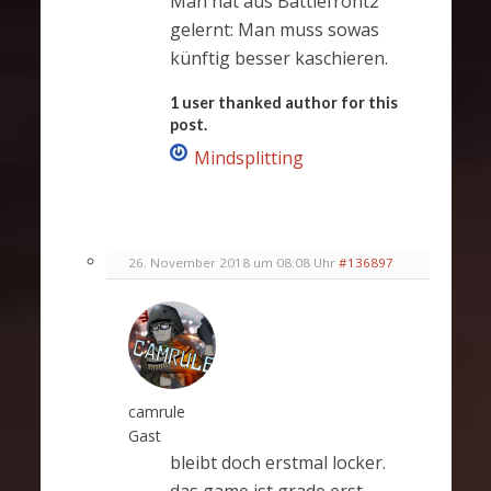
Man hat aus Battlefront2
gelernt: Man muss sowas
künftig besser kaschieren.
1 user thanked author for this
post.
Mindsplitting
26. November 2018 um 08:08 Uhr
#136897
camrule
Gast
bleibt doch erstmal locker.
das game ist grade erst