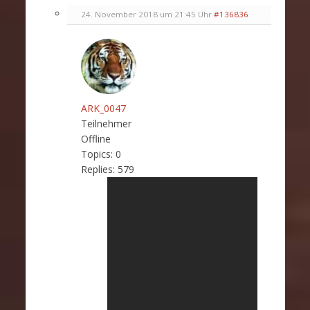
24. November 2018 um 21:45 Uhr
#136836
ARK_0047
Teilnehmer
Offline
Topics:
0
Replies:
579