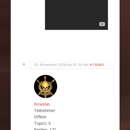
25. November 2018 um 01:39 Uhr
#136843
Bowelas
Teilnehmer
Offline
Topics:
0
Replies:
171