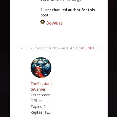
1 user thanked author for this
post.
Bowelas
26. November 2018 um 09:47 Uhr
#136903
ThePassiona
teGamer
Teilnehmer
Offline
Topics:
2
Replies:
126