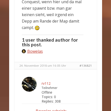
Conquest, wenn hier und da mal
einer spawnt bzw. man gar
keinen sieht, weil irgend ein
Depp am Rande der Map damit
campt.
1 user thanked author for
this post.
Bowelas
24. November 2018 um 16:05 Uhr
#136821
rv112
Teilnehmer
Offline
Topics:
0
Replies:
308