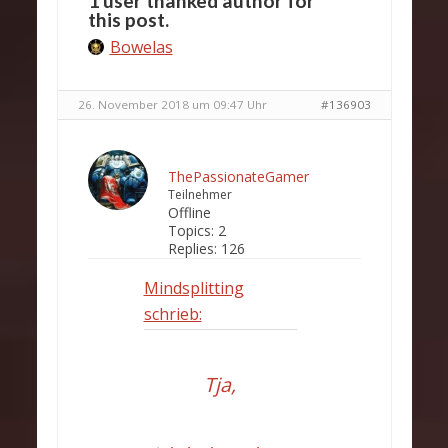
1 user thanked author for
this post.
Bowelas
26. November 2018 um 09:47 Uhr
#136903
ThePassionateGamer
Teilnehmer
Offline
Topics:
2
Replies:
126
Mindsplitting
schrieb:
Tja,