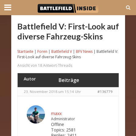
Battlefield V: First-Look auf
diverse Fahrzeug-Skins
Startseite
|
Foren
|
Battlefield V
|
BFV News
|
Battlefield V:
First-Look auf diverse Fahrzeug-Skins
Ansicht von 18 Antwort-Threads
Autor
Beiträge
23. November 2018 um 15:14 Uhr
#136779
maxx
Administrator
Offline
Topics:
2581
Replies:
2411