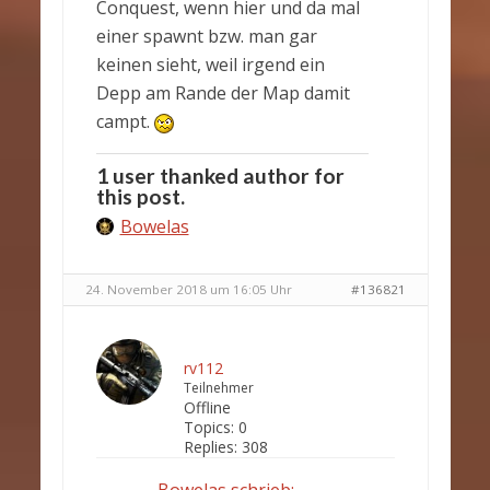
Conquest, wenn hier und da mal
einer spawnt bzw. man gar
keinen sieht, weil irgend ein
Depp am Rande der Map damit
campt.
1 user thanked author for
this post.
Bowelas
24. November 2018 um 16:05 Uhr
#136821
rv112
Teilnehmer
Offline
Topics:
0
Replies:
308