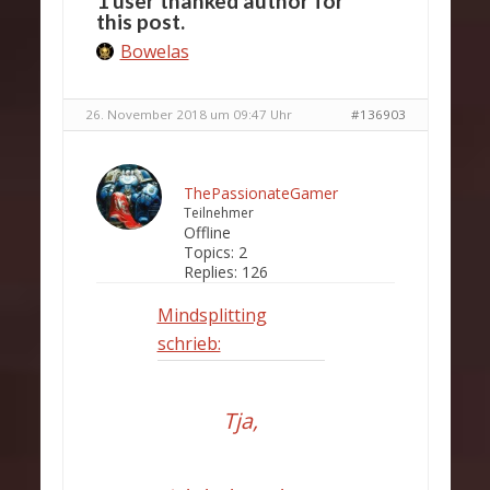
1 user thanked author for
this post.
Bowelas
26. November 2018 um 09:47 Uhr
#136903
ThePassionateGamer
Teilnehmer
Offline
Topics:
2
Replies:
126
Mindsplitting
schrieb:
Tja,