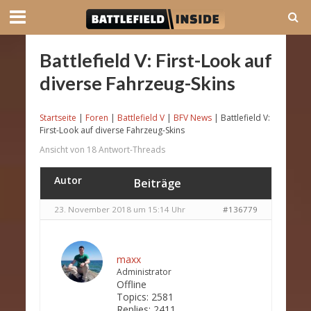
Battlefield V: First-Look auf
diverse Fahrzeug-Skins
Startseite
|
Foren
|
Battlefield V
|
BFV News
|
Battlefield V:
First-Look auf diverse Fahrzeug-Skins
Ansicht von 18 Antwort-Threads
Autor
Beiträge
23. November 2018 um 15:14 Uhr
#136779
maxx
Administrator
Offline
Topics:
2581
Replies:
2411