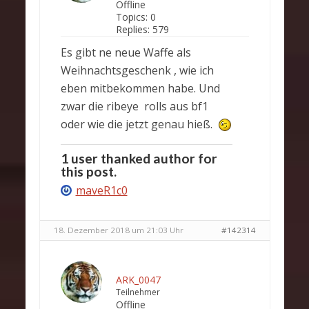
Offline
Topics:
0
Replies:
579
Es gibt ne neue Waffe als
Weihnachtsgeschenk , wie ich
eben mitbekommen habe. Und
zwar die ribeye rolls aus bf1
oder wie die jetzt genau hieß.
1 user thanked author for
this post.
maveR1c0
18. Dezember 2018 um 21:03 Uhr
#142314
ARK_0047
Teilnehmer
Offline