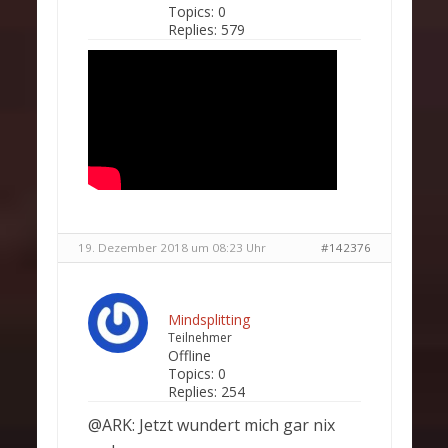
Topics:
0
Replies:
579
19. Dezember 2018 um 08:23 Uhr
#142376
Mindsplitting
Teilnehmer
Offline
Topics:
0
Replies:
254
@ARK: Jetzt wundert mich gar nix