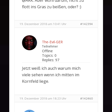
@ARK. Aber wohl darum, nicht zu
flott ins Gras zu beißen, oder? :)
19. Dezember 2018 um 10:41 Uhr
#142394
The-Evil-GER
Teilnehmer
Offline
Topics:
0
Replies:
97
Jetzt weiß ich auch warum mich
viele sehen wenn ich mitten im
Kornfeld liege.
19. Dezember 2018 um 18:23 Uhr
#142460