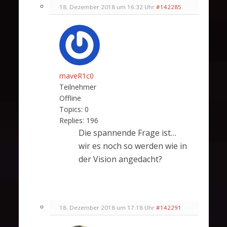
18. Dezember 2018 um 16:32 Uhr
#142285
maveR1c0
Teilnehmer
Offline
Topics:
0
Replies:
196
Die spannende Frage ist…
wir es noch so werden wie in
der Vision angedacht?
18. Dezember 2018 um 17:18 Uhr
#142291