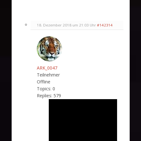
18. Dezember 2018 um 21:03 Uhr
#142314
ARK_0047
Teilnehmer
Offline
Topics:
0
Replies:
579