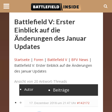
Battlefield V: Erster
Einblick auf die
Änderungen des Januar
Updates
Startseite
|
Foren
|
Battlefield V
|
BFV News
|
Battlefield V: Erster Einblick auf die Änderungen
des Januar Updates
Ansicht von 20 Antwort-Threads
Autor
Beiträge
17. Dezember 2018 um 21:47 Uhr
#142172