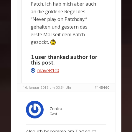
Patch. Ich hab mich aber auch
an die goldene Regel des
“Never play on Patchday.”
gehalten und gestern das
erste Mal seit dem Patch
gezockt.
1 user thanked author for
this post.
maveR1c0
16. Januar 2019 um 00:34 Uhr
#145460
Zentra
Gast
Also ich bekomme am Tag so ca