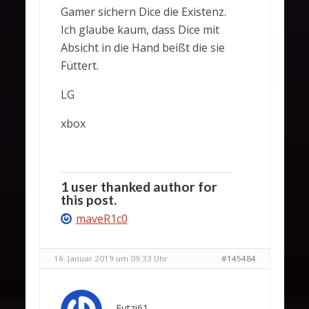
Gamer sichern Dice die Existenz.
Ich glaube kaum, dass Dice mit
Absicht in die Hand beißt die sie
Füttert.
LG
xbox
1 user thanked author for
this post.
maveR1c0
16. Januar 2019 um 09:33 Uhr
#145484
Futzi61