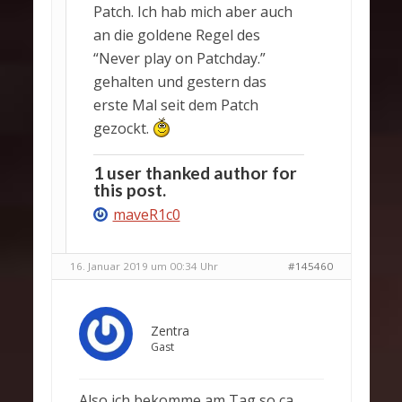
Patch. Ich hab mich aber auch
an die goldene Regel des
“Never play on Patchday.”
gehalten und gestern das
erste Mal seit dem Patch
gezockt.
1 user thanked author for
this post.
maveR1c0
16. Januar 2019 um 00:34 Uhr
#145460
Zentra
Gast
Also ich bekomme am Tag so ca