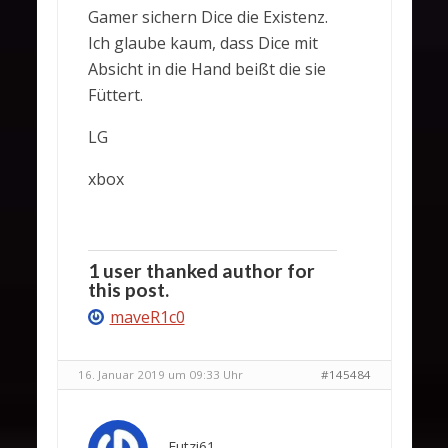
Gamer sichern Dice die Existenz.
Ich glaube kaum, dass Dice mit
Absicht in die Hand beißt die sie
Füttert.
LG
xbox
1 user thanked author for
this post.
maveR1c0
16. Januar 2019 um 09:33 Uhr
#145484
Futzi61