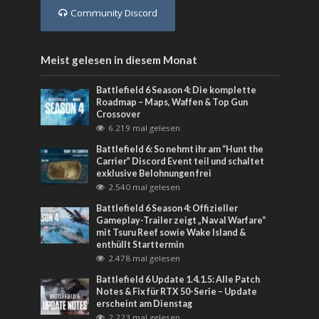
Community Discord
Meist gelesen in diesem Monat
Battlefield 6 Season 4: Die komplette
Roadmap – Maps, Waffen & Top Gun
Crossover
6.219 mal gelesen
Battlefield 6: So nehmt ihr am “Hunt the
Carrier” Discord Event teil und schaltet
exklusive Belohnungen frei
2.540 mal gelesen
Battlefield 6 Season 4: Offizieller
Gameplay-Trailer zeigt „Naval Warfare“
mit Tsuru Reef sowie Wake Island &
enthüllt Starttermin
2.478 mal gelesen
Battlefield 6 Update 1.4.1.5: Alle Patch
Notes & Fix für RTX 50-Serie – Update
erscheint am Dienstag
2.223 mal gelesen