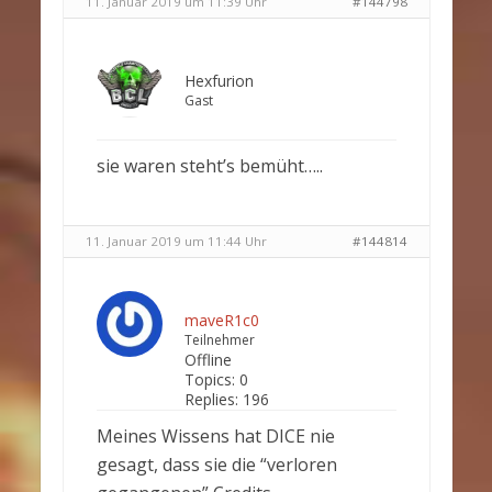
11. Januar 2019 um 11:39 Uhr
#144798
Hexfurion
Gast
sie waren steht’s bemüht…..
11. Januar 2019 um 11:44 Uhr
#144814
maveR1c0
Teilnehmer
Offline
Topics:
0
Replies:
196
Meines Wissens hat DICE nie
gesagt, dass sie die “verloren