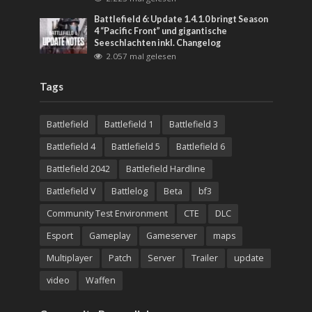
Battlefield 6: Update 1.4.1.0 bringt Season
4 “Pacific Front” und gigantische
Seeschlachten inkl. Changelog
2.057 mal gelesen
Tags
Battlefield
Battlefield 1
Battlefield 3
Battlefield 4
Battlefield 5
Battlefield 6
Battlefield 2042
Battlefield Hardline
Battlefield V
Battlelog
Beta
bf3
Community Test Environment
CTE
DLC
Esport
Gameplay
Gameserver
maps
Multiplayer
Patch
Server
Trailer
update
video
Waffen