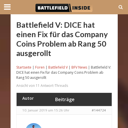
Battlefield V: DICE hat
einen Fix für das Company
Coins Problem ab Rang 50
ausgerollt
Startseite
|
Foren
|
Battlefield V
|
BFV News
|
Battlefield V:
DICE hat einen Fix für das Company Coins Problem ab
Rang 50 ausgerollt
Ansicht von 11 Antwort-Threads
Autor
Beiträge
10. Januar 2019 um 15:26 Uhr
#144724