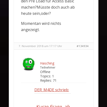
den Pre Load für Access Basic
machen?Müsste doch auch ab
heute sein,oder?
Momentan wird nichts
angezeigt.
7. November 2018 um 17:17 Uhr
#134934
Hasching
Teilnehmer
Offline
Topics:
1
Replies:
71
DER_M4DE schrieb:
Kurze Frage, ab