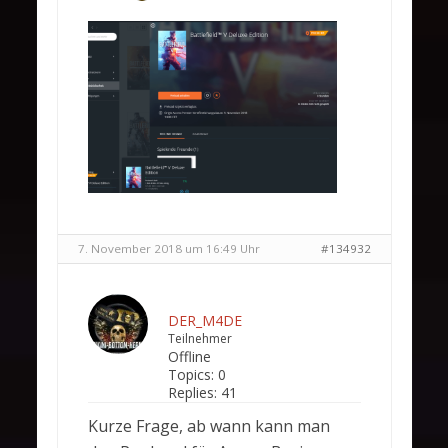
7. November 2018 um 16:49 Uhr
#134932
DER_M4DE
Teilnehmer
Offline
Topics:
0
Replies:
41
Kurze Frage, ab wann kann man