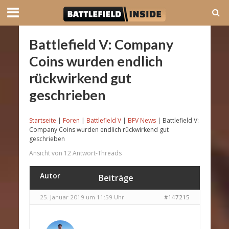
Battlefield V: Company
Coins wurden endlich
rückwirkend gut
geschrieben
Startseite
|
Foren
|
Battlefield V
|
BFV News
|
Battlefield V:
Company Coins wurden endlich rückwirkend gut
geschrieben
Ansicht von 12 Antwort-Threads
Autor
Beiträge
25. Januar 2019 um 11:59 Uhr
#147215