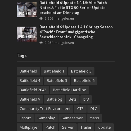
Battlefield 6 Update 1.4.1.5: Alle Patch
Notes & Fix für RTX 50-Serie – Update
erscheint am Dienstag
2.208 mal gelesen
Battlefield 6: Update 1.4.1.0 bringt Season
4 “Pacific Front” und gigantische
Seeschlachten inkl. Changelog
2.054 mal gelesen
Tags
Battlefield
Battlefield 1
Battlefield 3
Battlefield 4
Battlefield 5
Battlefield 6
Battlefield 2042
Battlefield Hardline
Battlefield V
Battlelog
Beta
bf3
Community Test Environment
CTE
DLC
Esport
Gameplay
Gameserver
maps
Multiplayer
Patch
Server
Trailer
update