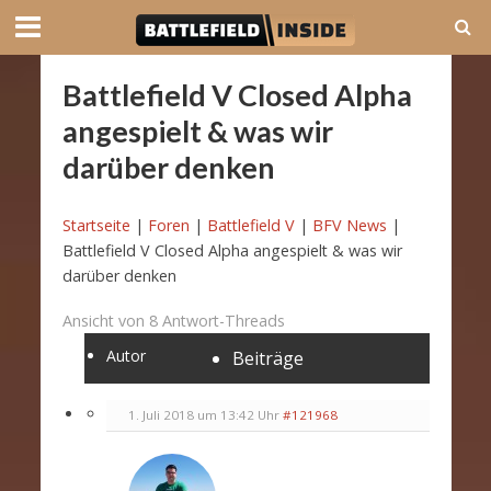
Battlefield V Closed Alpha
angespielt & was wir
darüber denken
Startseite
|
Foren
|
Battlefield V
|
BFV News
|
Battlefield V Closed Alpha angespielt & was wir
darüber denken
Ansicht von 8 Antwort-Threads
Autor
Beiträge
1. Juli 2018 um 13:42 Uhr
#121968