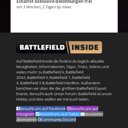
schaltet exklusive Belohnungen frei
vor 3 Wochen, 2 Tagen
by
maxx
Auf Battlefield-Inside.de findest du täglich aktuelle
Neuigkeiten, Informationen, Tipps, Tricks, Videos und
vieles mehr zu
Battlefield 6
,
Battlefield
2042
,
Battlefield V
,
Battlefield 1
,
Battlefield
4
,
Battlefield 3
&
Battlefield Hardline
. Außerdem
berichten wir über die die größten Battlefield Esport
Events. Besucht auch unser
Forum
. Battlefield ist unser
Hobby und dies wollen wir mit euch teilen.
Besucht uns auf Facebook
Besucht uns auf
Instagram
Besucht uns auf Twitter
Newsletter
abonnieren
Community Discord