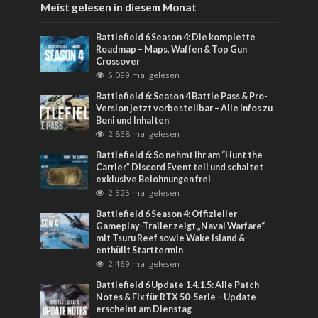
Meist gelesen in diesem Monat
Battlefield 6 Season 4: Die komplette
Roadmap – Maps, Waffen & Top Gun
Crossover
6.099 mal gelesen
Battlefield 6: Season 4 Battle Pass & Pro-
Version jetzt vorbestellbar – Alle Infos zu
Boni und Inhalten
2.868 mal gelesen
Battlefield 6: So nehmt ihr am “Hunt the
Carrier” Discord Event teil und schaltet
exklusive Belohnungen frei
2.525 mal gelesen
Battlefield 6 Season 4: Offizieller
Gameplay-Trailer zeigt „Naval Warfare“
mit Tsuru Reef sowie Wake Island &
enthüllt Starttermin
2.469 mal gelesen
Battlefield 6 Update 1.4.1.5: Alle Patch
Notes & Fix für RTX 50-Serie – Update
erscheint am Dienstag