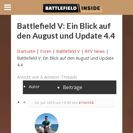
Battlefield V: Ein Blick auf
den August und Update 4.4
Startseite
|
Foren
|
Battlefield V
|
BFV News
|
Battlefield V: Ein Blick auf den August und Update
4.4
Ansicht von 8 Antwort-Threads
Autor
Beiträge
24. Juli 2019 um 19:09 Uhr
#166558