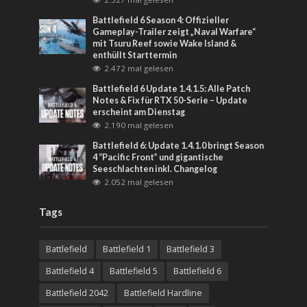
Battlefield 6 Season 4: Offizieller
Gameplay-Trailer zeigt „Naval Warfare“
mit Tsuru Reef sowie Wake Island &
enthüllt Starttermin
2.472 mal gelesen
Battlefield 6 Update 1.4.1.5: Alle Patch
Notes & Fix für RTX 50-Serie – Update
erscheint am Dienstag
2.190 mal gelesen
Battlefield 6: Update 1.4.1.0 bringt Season
4 “Pacific Front” und gigantische
Seeschlachten inkl. Changelog
2.052 mal gelesen
Tags
Battlefield
Battlefield 1
Battlefield 3
Battlefield 4
Battlefield 5
Battlefield 6
Battlefield 2042
Battlefield Hardline