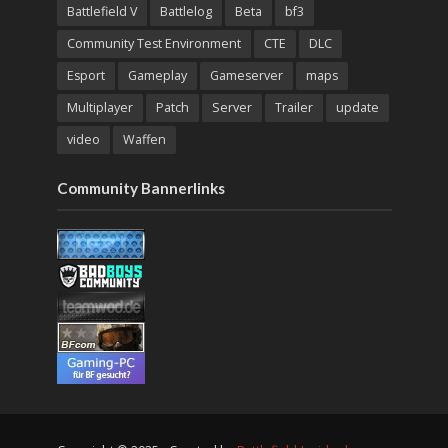
Battlefield V
Battlelog
Beta
bf3
Community Test Environment
CTE
DLC
Esport
Gameplay
Gameserver
maps
Multiplayer
Patch
Server
Trailer
update
video
Waffen
Community Bannerlinks