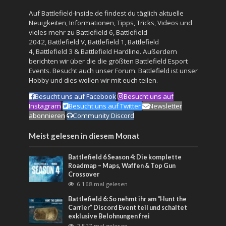
Auf Battlefield-Inside.de findest du täglich aktuelle
Neuigkeiten, Informationen, Tipps, Tricks, Videos und
vieles mehr zu
Battlefield 6
,
Battlefield
2042
,
Battlefield V
,
Battlefield 1
,
Battlefield
4
,
Battlefield 3
&
Battlefield Hardline
. Außerdem
berichten wir über die die größten Battlefield Esport
Events. Besucht auch unser
Forum
. Battlefield ist unser
Hobby und dies wollen wir mit euch teilen.
Besucht uns auf Facebook
Besucht uns auf
Instagram
Besucht uns auf Twitter
Newsletter
abonnieren
Community Discord
Meist gelesen in diesem Monat
Battlefield 6 Season 4: Die komplette
Roadmap – Maps, Waffen & Top Gun
Crossover
6.168 mal gelesen
Battlefield 6: So nehmt ihr am “Hunt the
Carrier” Discord Event teil und schaltet
exklusive Belohnungen frei
2.527 mal gelesen