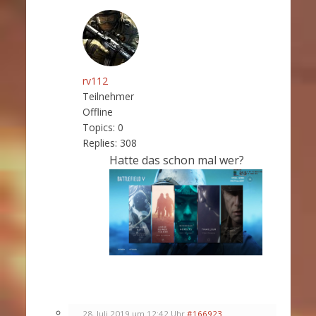
rv112
Teilnehmer
Offline
Topics:
0
Replies:
308
Hatte das schon mal wer?
28. Juli 2019 um 12:42 Uhr
#166923