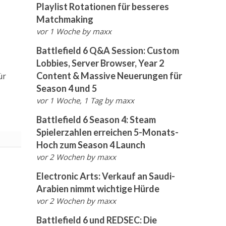
Playlist Rotationen für besseres
Matchmaking
vor 1 Woche
by
maxx
Battlefield 6 Q&A Session: Custom
Lobbies, Server Browser, Year 2
Content & Massive Neuerungen für
ür
Season 4 und 5
vor 1 Woche, 1 Tag
by
maxx
Battlefield 6 Season 4: Steam
Spielerzahlen erreichen 5-Monats-
Hoch zum Season 4 Launch
vor 2 Wochen
by
maxx
Electronic Arts: Verkauf an Saudi-
Arabien nimmt wichtige Hürde
vor 2 Wochen
by
maxx
Battlefield 6 und REDSEC: Die