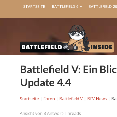
STARTSEITE
BATTLEFIELD 6
BATTLEFIELD 20
Battlefield V: Ein Bl
Update 4.4
Startseite
|
Foren
|
Battlefield V
|
BFV News
|
Bat
Ansicht von 8 Antwort-Threads