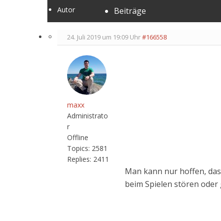
Autor
Beiträge
24. Juli 2019 um 19:09 Uhr
#166558
maxx
Administrato
r
Offline
Topics:
2581
Replies:
2411
Man kann nur hoffen, dass
beim Spielen stören oder