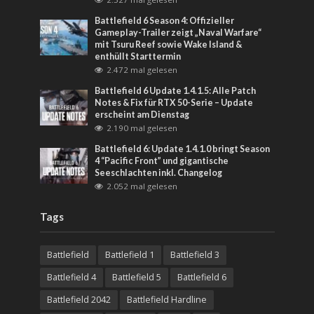
Battlefield 6 Season 4: Offizieller
Gameplay-Trailer zeigt „Naval Warfare“
mit Tsuru Reef sowie Wake Island &
enthüllt Starttermin
2.472 mal gelesen
Battlefield 6 Update 1.4.1.5: Alle Patch
Notes & Fix für RTX 50-Serie – Update
erscheint am Dienstag
2.190 mal gelesen
Battlefield 6: Update 1.4.1.0 bringt Season
4 “Pacific Front” und gigantische
Seeschlachten inkl. Changelog
2.052 mal gelesen
Tags
Battlefield
Battlefield 1
Battlefield 3
Battlefield 4
Battlefield 5
Battlefield 6
Battlefield 2042
Battlefield Hardline