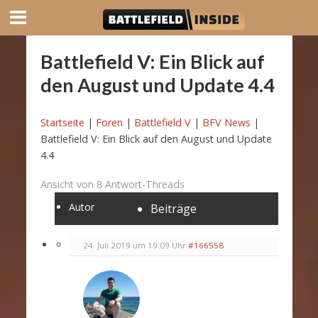
Battlefield V: Ein Blick auf
den August und Update 4.4
Startseite
|
Foren
|
Battlefield V
|
BFV News
|
Battlefield V: Ein Blick auf den August und Update
4.4
Ansicht von 8 Antwort-Threads
Autor
Beiträge
24. Juli 2019 um 19:09 Uhr
#166558