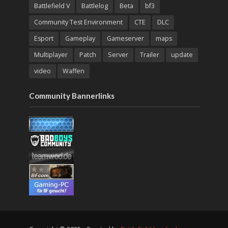
Battlefield V
Battlelog
Beta
bf3
Community Test Environment
CTE
DLC
Esport
Gameplay
Gameserver
maps
Multiplayer
Patch
Server
Trailer
update
video
Waffen
Community Bannerlinks