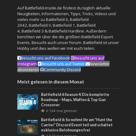
Auf Battlefield-Inside.de findest du täglich aktuelle
Neuigkeiten, Informationen, Tipps, Tricks, Videos und
vieles mehr zu
Battlefield 6
,
Battlefield
2042
,
Battlefield V
,
Battlefield 1
,
Battlefield
4
,
Battlefield 3
&
Battlefield Hardline
. Außerdem
berichten wir über die die größten Battlefield Esport
Events. Besucht auch unser
Forum
. Battlefield ist unser
Hobby und dies wollen wir mit euch teilen.
Besucht uns auf Facebook
Besucht uns auf
Instagram
Besucht uns auf Twitter
Newsletter
abonnieren
Community Discord
Meist gelesen in diesem Monat
Battlefield 6 Season 4: Die komplette
Roadmap – Maps, Waffen & Top Gun
Crossover
6.164 mal gelesen
Battlefield 6: So nehmt ihr am “Hunt the
Carrier” Discord Event teil und schaltet
exklusive Belohnungen frei
2.527 mal gelesen