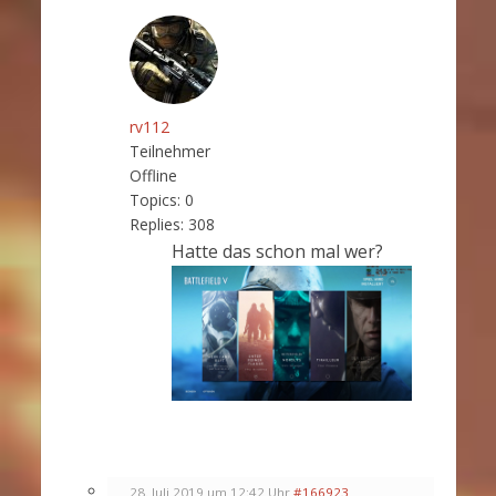
rv112
Teilnehmer
Offline
Topics:
0
Replies:
308
Hatte das schon mal wer?
28. Juli 2019 um 12:42 Uhr
#166923