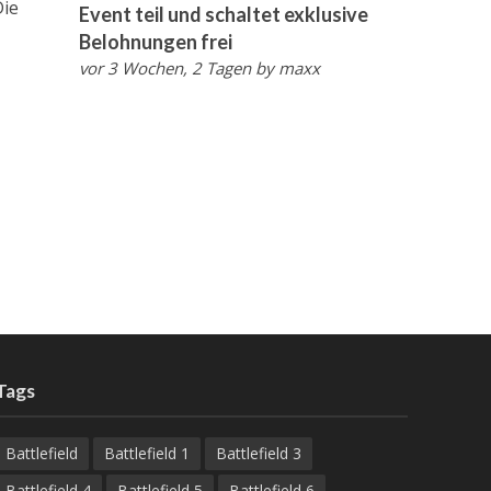
Die
Event teil und schaltet exklusive
Belohnungen frei
vor 3 Wochen, 2 Tagen
by
maxx
Tags
Battlefield
Battlefield 1
Battlefield 3
Battlefield 4
Battlefield 5
Battlefield 6