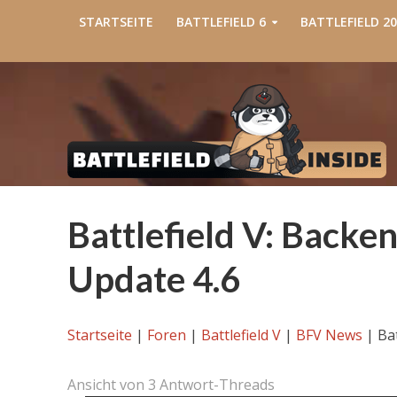
STARTSEITE
BATTLEFIELD 6
BATTLEFIELD 20
Battlefield V: Backe
Update 4.6
Startseite
|
Foren
|
Battlefield V
|
BFV News
|
Ba
Ansicht von 3 Antwort-Threads