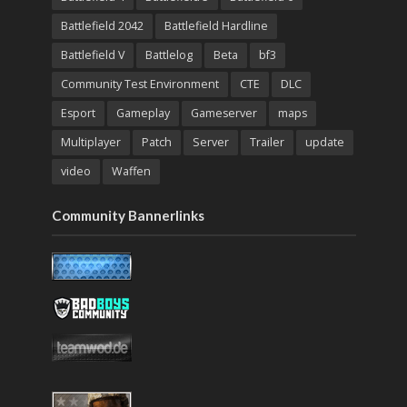
Battlefield 2042
Battlefield Hardline
Battlefield V
Battlelog
Beta
bf3
Community Test Environment
CTE
DLC
Esport
Gameplay
Gameserver
maps
Multiplayer
Patch
Server
Trailer
update
video
Waffen
Community Bannerlinks