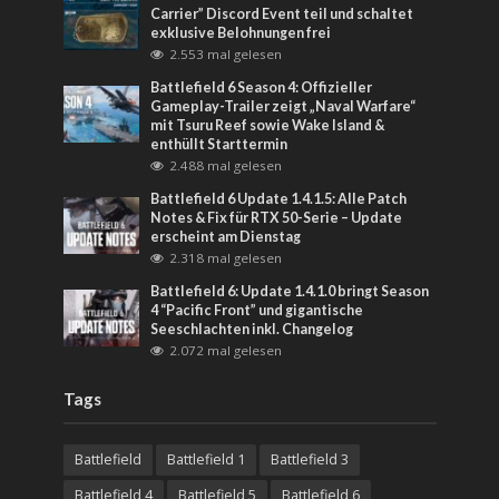
Carrier” Discord Event teil und schaltet
exklusive Belohnungen frei
2.553 mal gelesen
Battlefield 6 Season 4: Offizieller
Gameplay-Trailer zeigt „Naval Warfare“
mit Tsuru Reef sowie Wake Island &
enthüllt Starttermin
2.488 mal gelesen
Battlefield 6 Update 1.4.1.5: Alle Patch
Notes & Fix für RTX 50-Serie – Update
erscheint am Dienstag
2.318 mal gelesen
Battlefield 6: Update 1.4.1.0 bringt Season
4 “Pacific Front” und gigantische
Seeschlachten inkl. Changelog
2.072 mal gelesen
Tags
Battlefield
Battlefield 1
Battlefield 3
Battlefield 4
Battlefield 5
Battlefield 6