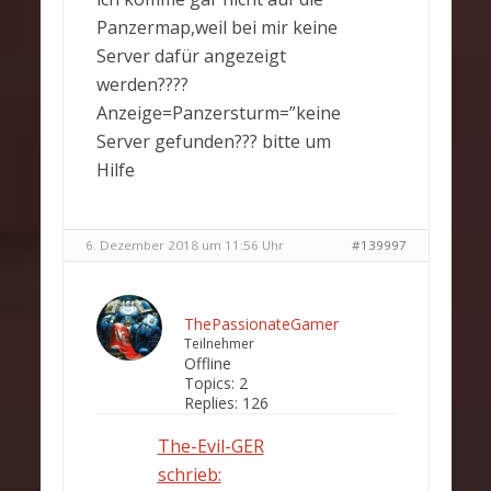
Panzermap,weil bei mir keine
Server dafür angezeigt
werden????
Anzeige=Panzersturm=”keine
Server gefunden??? bitte um
Hilfe
6. Dezember 2018 um 11:56 Uhr
#139997
ThePassionateGamer
Teilnehmer
Offline
Topics:
2
Replies:
126
The-Evil-GER
schrieb: