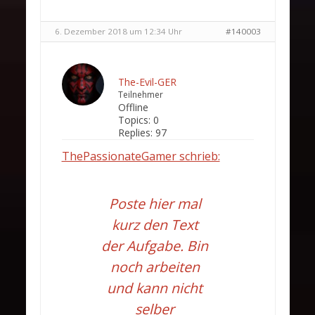
6. Dezember 2018 um 12:34 Uhr
#140003
The-Evil-GER
Teilnehmer
Offline
Topics:
0
Replies:
97
ThePassionateGamer schrieb:
Poste hier mal
kurz den Text
der Aufgabe. Bin
noch arbeiten
und kann nicht
selber