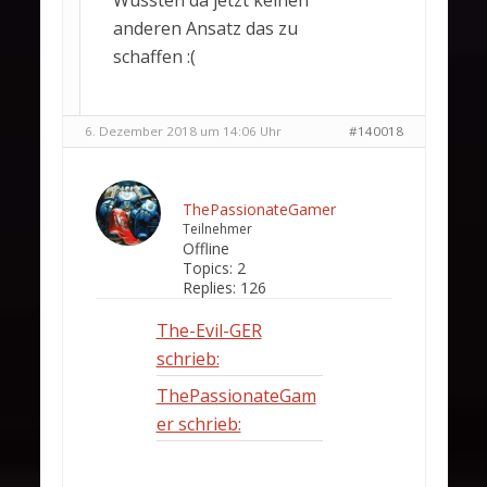
Wüssten da jetzt keinen
anderen Ansatz das zu
schaffen :(
6. Dezember 2018 um 14:06 Uhr
#140018
ThePassionateGamer
Teilnehmer
Offline
Topics:
2
Replies:
126
The-Evil-GER
schrieb:
ThePassionateGam
er schrieb: