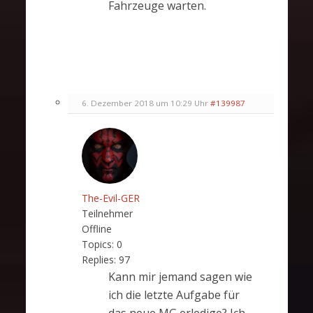
Fahrzeuge warten.
6. Dezember 2018 um 10:29 Uhr
#139987
The-Evil-GER
Teilnehmer
Offline
Topics:
0
Replies:
97
Kann mir jemand sagen wie
ich die letzte Aufgabe für
das neue MG erledige? Ich