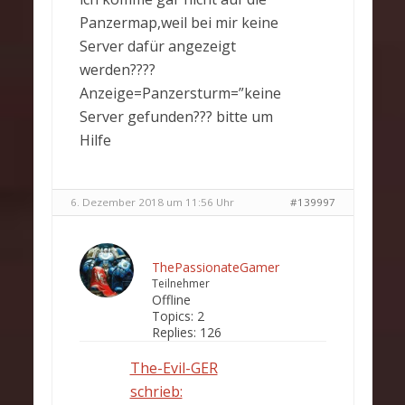
Panzermap,weil bei mir keine
Server dafür angezeigt
werden????
Anzeige=Panzersturm=”keine
Server gefunden??? bitte um
Hilfe
6. Dezember 2018 um 11:56 Uhr
#139997
ThePassionateGamer
Teilnehmer
Offline
Topics:
2
Replies:
126
The-Evil-GER
schrieb: