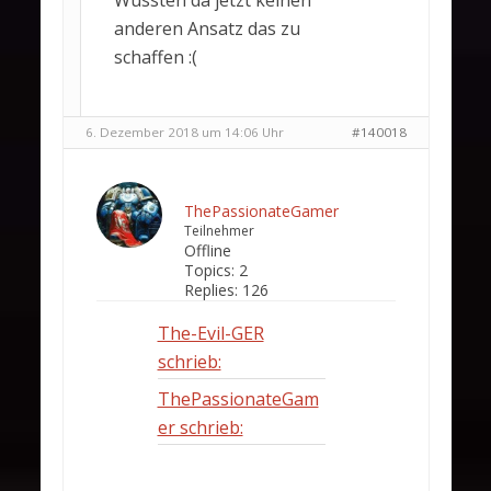
Wüssten da jetzt keinen
anderen Ansatz das zu
schaffen :(
6. Dezember 2018 um 14:06 Uhr
#140018
ThePassionateGamer
Teilnehmer
Offline
Topics:
2
Replies:
126
The-Evil-GER
schrieb:
ThePassionateGam
er schrieb: