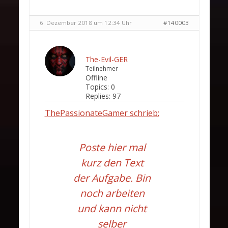
6. Dezember 2018 um 12:34 Uhr
#140003
The-Evil-GER
Teilnehmer
Offline
Topics:
0
Replies:
97
ThePassionateGamer schrieb:
Poste hier mal
kurz den Text
der Aufgabe. Bin
noch arbeiten
und kann nicht
selber