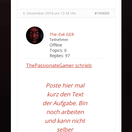
6. Dezember 2018 um 12:34 Uhr
#140003
The-Evil-GER
Teilnehmer
Offline
Topics:
0
Replies:
97
ThePassionateGamer schrieb:
Poste hier mal
kurz den Text
der Aufgabe. Bin
noch arbeiten
und kann nicht
selber