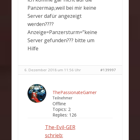
Panzermap,weil bei mir keine
Server dafür angezeigt
werden????
Anzeige=Panzersturm=”keine
Server gefunden??? bitte um
Hilfe
6. Dezember 2018 um 11:56 Uhr
#139997
ThePassionateGamer
Teilnehmer
Offline
Topics:
2
Replies:
126
The-Evil-GER
schrieb: