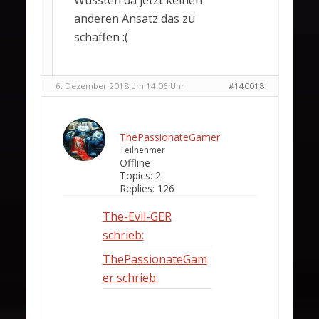
Wüssten da jetzt keinen
anderen Ansatz das zu
schaffen :(
6. Dezember 2018 um 14:06 Uhr
#140018
ThePassionateGamer
Teilnehmer
Offline
Topics:
2
Replies:
126
The-Evil-GER
schrieb:
ThePassionateGam
er schrieb: