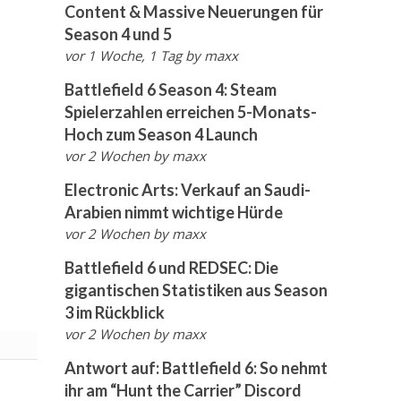
Content & Massive Neuerungen für
Season 4 und 5
vor 1 Woche, 1 Tag
by
maxx
Battlefield 6 Season 4: Steam
Spielerzahlen erreichen 5-Monats-
Hoch zum Season 4 Launch
vor 2 Wochen
by
maxx
Electronic Arts: Verkauf an Saudi-
Arabien nimmt wichtige Hürde
vor 2 Wochen
by
maxx
Battlefield 6 und REDSEC: Die
gigantischen Statistiken aus Season
3 im Rückblick
vor 2 Wochen
by
maxx
Antwort auf: Battlefield 6: So nehmt
ihr am “Hunt the Carrier” Discord