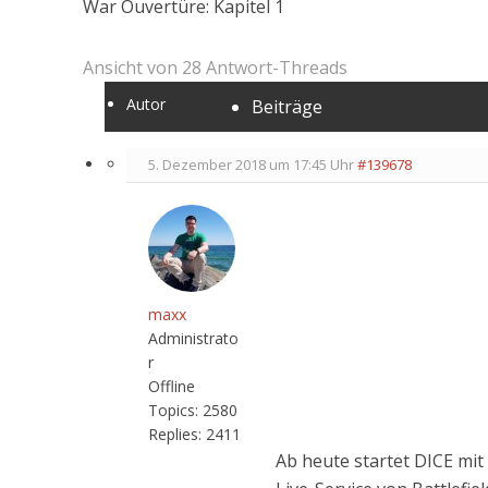
War Ouvertüre: Kapitel 1
Ansicht von 28 Antwort-Threads
Autor
Beiträge
5. Dezember 2018 um 17:45 Uhr
#139678
maxx
Administrato
r
Offline
Topics:
2580
Replies:
2411
Ab heute startet DICE mit