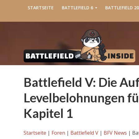
STARTSEITE
BATTLEFIELD 6
BATTLEFIELD 20
Battlefield V: Die A
Levelbelohnungen fü
Kapitel 1
Startseite
|
Foren
|
Battlefield V
|
BFV News
|
Ba