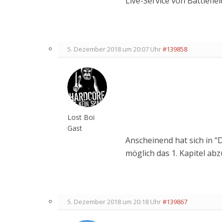
Live-Service von Battlefie
5. Dezember 2018 um 20:07 Uhr
#139858
Lost Boi
Gast
Anscheinend hat sich in “D
möglich das 1. Kapitel ab
5. Dezember 2018 um 20:18 Uhr
#139867