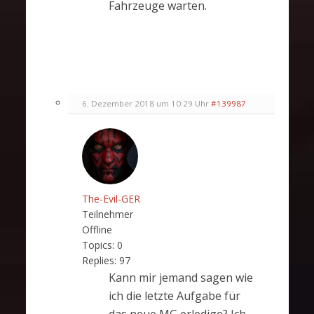
Fahrzeuge warten.
6. Dezember 2018 um 10:29 Uhr
#139987
The-Evil-GER
Teilnehmer
Offline
Topics:
0
Replies:
97
Kann mir jemand sagen wie
ich die letzte Aufgabe für
das neue MG erledige? Ich